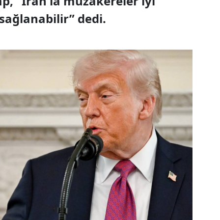
, “İran'la müzakereler iyi
sağlanabilir” dedi.