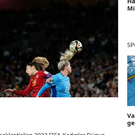
Ha
Mi
SP
Va
ge