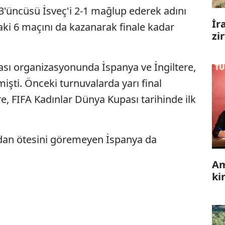
3'üncüsü İsveç'i 2-1 mağlup ederek adını
İr
daki 6 maçını da kazanarak finale kadar
zi
ı organizasyonunda İspanya ve İngiltere,
şti. Önceki turnuvalarda yarı final
e, FIFA Kadınlar Dünya Kupası tarihinde ilk
dan ötesini göremeyen İspanya da
Am
ki