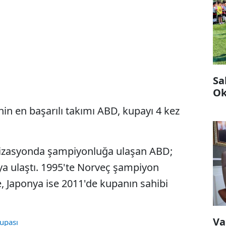
Sa
Ok
nin en başarılı takımı ABD, kupayı 4 kez
nizasyonda şampiyonluğa ulaşan ABD;
ya ulaştı. 1995'te Norveç şampiyon
, Japonya ise 2011'de kupanın sahibi
Va
upası