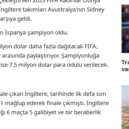
çekleştirilen 2023 FIFA Kadınlar Dünya
ngiltere takımları Avustralya'nın Sidney
arşıya geldi.
nen İspanya şampiyon oldu.
yon dolar daha fazla dağıtacak FIFA,
 arasında paylaştırıyor. Şampiyonluğa
Tr
 ise 7,5 milyon dolar para ödülü verilecek.
va
le çıkan İngiltere, tarihinde ilk defa son
-1 mağlup ederek finale çıkmıştı. İngiltere
ı 6 maçta 5 galibiyet ve bir beraberlik