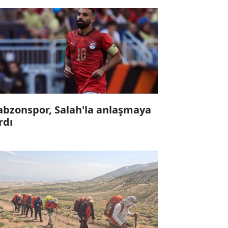
abzonspor, Salah'la anlaşmaya
rdı