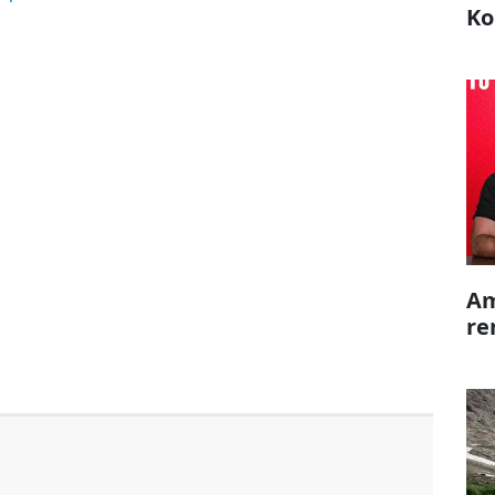
Ko
Am
re