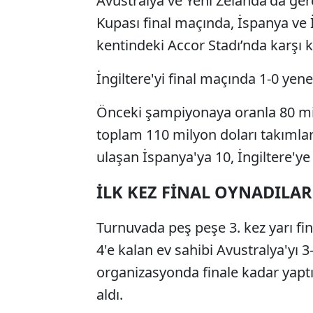
Avustralya ve Yeni Zelanda'da ger
Kupası final maçında, İspanya ve İ
kentindeki Accor Stadı’nda karşı k
İngiltere'yi final maçında 1-0 ye
Önceki şampiyonaya oranla 80 mil
toplam 110 milyon doları takımlar
ulaşan İspanya'ya 10, İngiltere'ye
İLK KEZ FİNAL OYNADILAR
Turnuvada peş peşe 3. kez yarı fina
4'e kalan ev sahibi Avustralya'yı 3
organizasyonda finale kadar yaptığ
aldı.