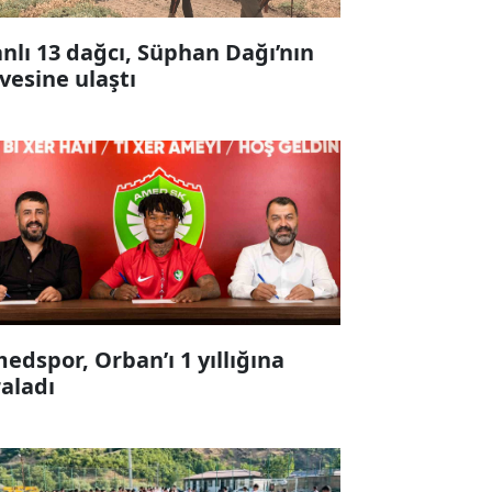
anlı 13 dağcı, Süphan Dağı’nın
rvesine ulaştı
edspor, Orban’ı 1 yıllığına
raladı