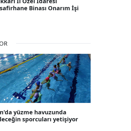
kkari İl Özel İdaresi
safirhane Binası Onarım İşi
OR
n'da yüzme havuzunda
leceğin sporcuları yetişiyor