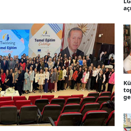
LG
aç
Kü
to
ge