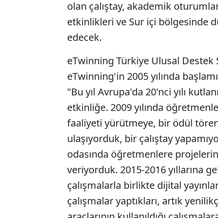
olan çalıştay, akademik oturumla
etkinlikleri ve Sur içi bölgesinde
edecek.
eTwinning Türkiye Ulusal Destek 
eTwinning'in 2005 yılında başlamı
"Bu yıl Avrupa'da 20'nci yılı kutla
etkinliğe. 2009 yılında öğretmenler
faaliyeti yürütmeye, bir ödül tör
ulaşıyorduk, bir çalıştay yapamıyor
odasında öğretmenlere projelerine b
veriyorduk. 2015-2016 yıllarına g
çalışmalarla birlikte dijital yayınla
çalışmalar yaptıkları, artık yenil
araçlarının kullanıldığı çalışmala