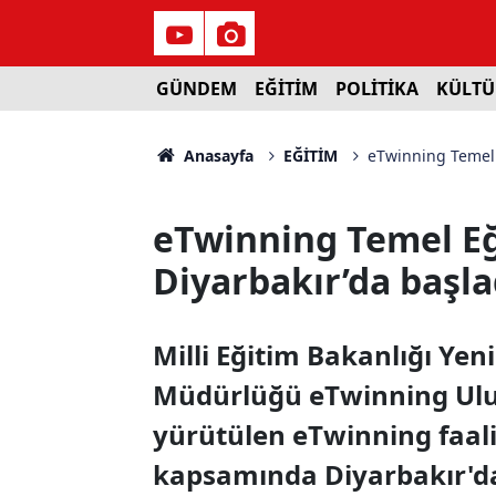
GÜNDEM
EĞİTİM
POLİTİKA
KÜLTÜ
Anasayfa
EĞİTİM
eTwinning Temel E
eTwinning Temel Eğ
Diyarbakır’da başla
Milli Eğitim Bakanlığı Yeni
Müdürlüğü eTwinning Ulus
yürütülen eTwinning faaliy
kapsamında Diyarbakır'd