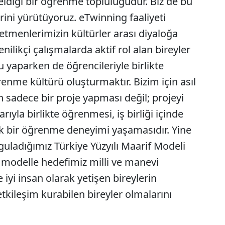
ldiği bir öğrenme topluluğudur. Biz de bu
erini yürütüyoruz. eTwinning faaliyeti
menlerimizin kültürler arası diyaloğa
yenilikçi çalışmalarda aktif rol alan bireyler
 yaparken de öğrencileriyle birlikte
renme kültürü oluşturmaktır. Bizim için asıl
 sadece bir proje yapması değil; projeyi
ıyla birlikte öğrenmesi, iş birliği içinde
tak bir öğrenme deneyimi yaşamasıdır. Yine
uyguladığımız Türkiye Yüzyılı Maarif Modeli
 modelle hedefimiz milli ve manevi
 iyi insan olarak yetişen bireylerin
etkileşim kurabilen bireyler olmalarını