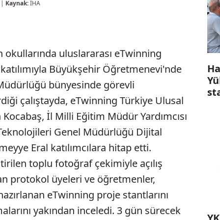
 |
Kaynak:
İHA
en okullarında uluslararası eTwinning
Ha
 katılımıyla Büyükşehir Öğretmenevi'nde
Yü
im Müdürlüğü bünyesinde görevli
st
diği çalıştayda, eTwinning Türkiye Ulusal
 Kocabaş, İl Milli Eğitim Müdür Yardımcısı
 Teknolojileri Genel Müdürlüğü Dijital
eyye Eral katılımcılara hitap etti.
rilen toplu fotoğraf çekimiyle açılış
an protokol üyeleri ve öğretmenler,
hazırlanan eTwinning proje stantlarını
malarını yakından inceledi. 3 gün sürecek
YK