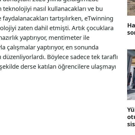
teknolojiyi nasıl kullanacakları ve bu
e faydalanacakları tartışılırken, eTwinning
Ha
lojiyi zaten dahil etmişti. Artık çocuklara
so
hazırlık yaptırıyor, mentimeter ile
yla çalışmalar yaptırıyor, en sonunda
 düzenliyorlardı. Böylece sadece tek taraflı
r şekilde derse katılan öğrencilere ulaşmayı
Yü
ot
si