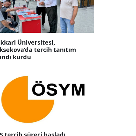
kkari Üniversitesi,
ksekova’da tercih tanıtım
andı kurdu
S tercih süreci başladı