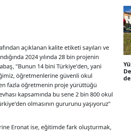
ından açıklanan kalite etiketi sayıları ve
ındığında 2024 yılında 28 bin projenin
Yü
ocabaş, "Bunun 14 bini Türkiye'den, yani
De
iğimiz, öğretmenlerine güvenli okul
de
rden fazla öğretmenin proje yürüttüğü
 levhası kapsamında bu sene 2 bin 800 okul
Türkiye'den olmasının gururunu yaşıyoruz"
irine Eronat ise, eğitimde fark oluşturmak,