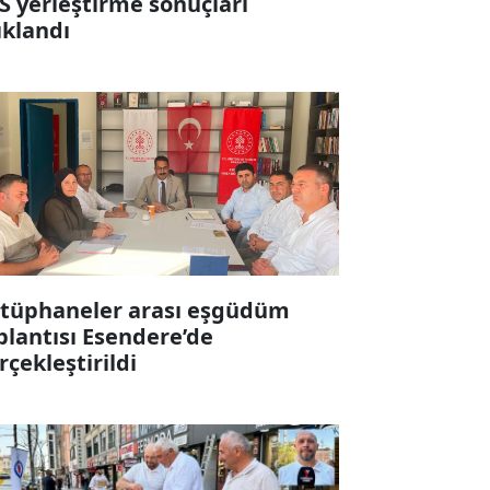
S yerleştirme sonuçları
ıklandı
tüphaneler arası eşgüdüm
plantısı Esendere’de
rçekleştirildi