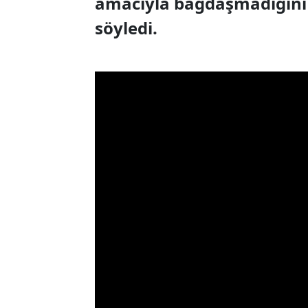
amacıyla bağdaşmadığını b
söyledi.