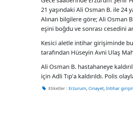
Gece saatlerinde Erzurum Şehir H
21 yaşındaki Ali Osman B. ile 24 y
Alınan bilgilere göre; Ali Osman B,
eşini boğdu ve sonrası cesedini a
Kesici aletle intihar girişiminde b
tarafından Hüseyin Avni Ulaş Maha
Ali Osman B. hastahaneye kaldırıl
için Adli Tıp'a kaldırıldı. Polis ola
,
,
Etiketler :
Erzurum
Cinayet
İntihar girişi