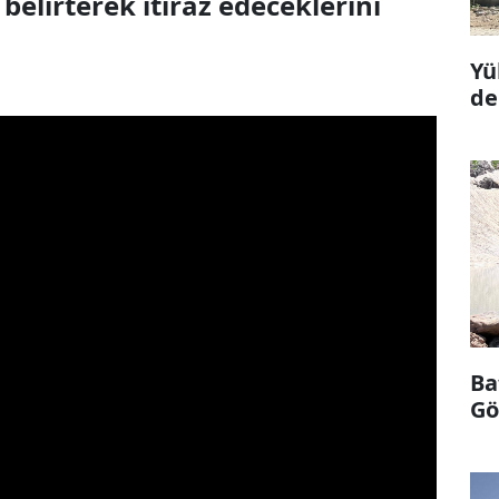
elirterek itiraz edeceklerini
Yü
de
Ba
Göl