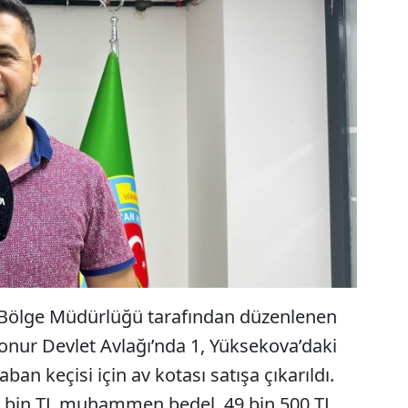
. Bölge Müdürlüğü tarafından düzenlenen
onur Devlet Avlağı’nda 1, Yüksekova’daki
an keçisi için av kotası satışa çıkarıldı.
50 bin TL muhammen bedel, 49 bin 500 TL