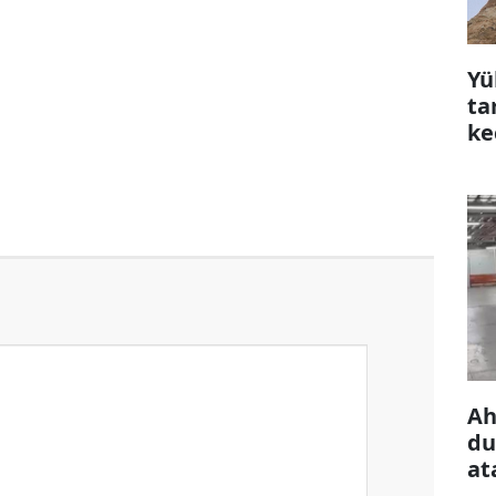
Yü
ta
ke
çı
Ah
du
at