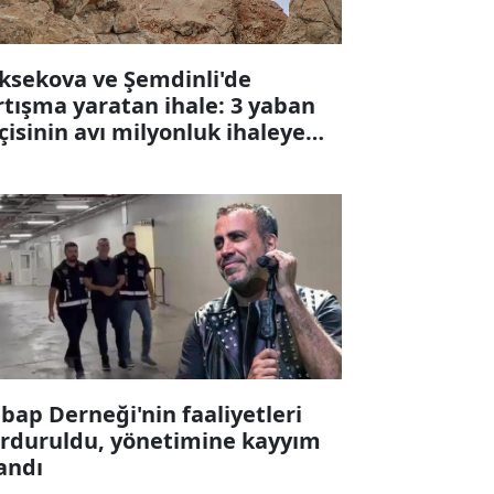
ksekova ve Şemdinli'de
rtışma yaratan ihale: 3 yaban
çisinin avı milyonluk ihaleye
karıldı
bap Derneği'nin faaliyetleri
rduruldu, yönetimine kayyım
andı