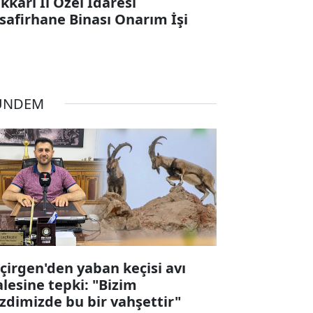
kkari İl Özel İdaresi
safirhane Binası Onarım İşi
ÜNDEM
çirgen'den yaban keçisi avı
alesine tepki: "Bizim
zdimizde bu bir vahşettir"