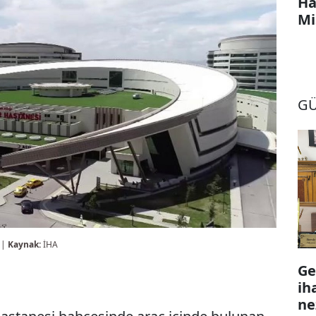
Ha
Mi
G
 |
Kaynak:
İHA
Ge
ih
ne