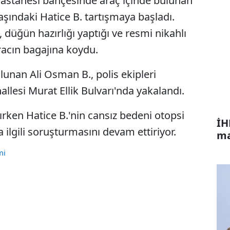
astanesi bahçesinde araç içinde bulunan
aşındaki Hatice B. tartışmaya başladı.
 düğün hazırlığı yaptığı ve resmi nikahlı
racın bagajına koydu.
ulunan Ali Osman B., polis ekipleri
llesi Murat Ellik Bulvarı'nda yakalandı.
ırken Hatice B.'nin cansız bedeni otopsi
İH
yla ilgili soruşturmasını devam ettiriyor.
ma
mi