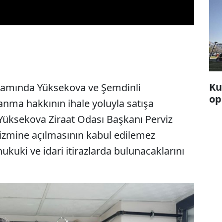
Ku
samında Yüksekova ve Şemdinli
op
lanma hakkının ihale yoluyla satışa
 Yüksekova Ziraat Odası Başkanı Perviz
rizmine açılmasının kabul edilemez
ukuki ve idari itirazlarda bulunacaklarını