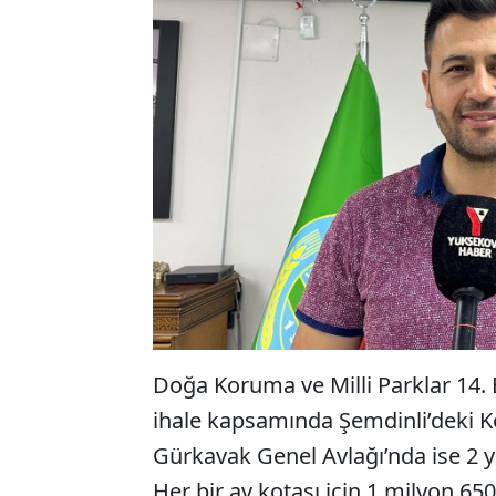
Doğa Koruma ve Milli Parklar 14
ihale kapsamında Şemdinli’deki K
Gürkavak Genel Avlağı’nda ise 2 yab
Her bir av kotası için 1 milyon 6