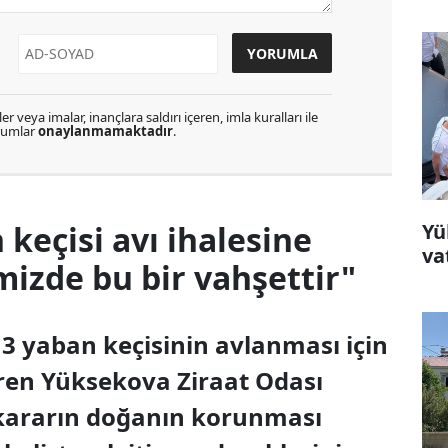
r veya imalar, inançlara saldırı içeren, imla kuralları ile
orumlar
onaylanmamaktadır
.
Yü
keçisi avı ihalesine
va
mizde bu bir vahşettir"
3 yaban keçisinin avlanması için
eren Yüksekova Ziraat Odası
 kararın doğanın korunması