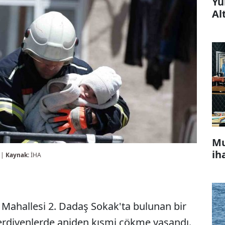
Yü
Al
Mu
ih
 |
Kaynak:
İHA
 Mahallesi 2. Dadaş Sokak'ta bulunan bir
rdivenlerde aniden kısmi çökme yaşandı.