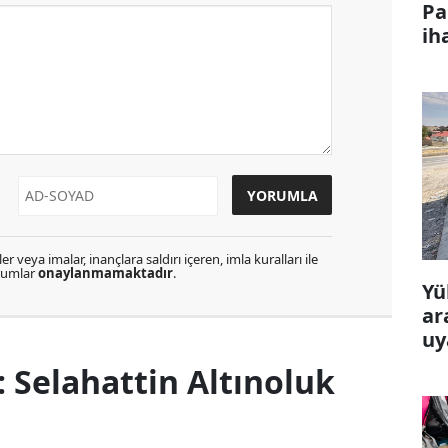
Pa
ih
r veya imalar, inançlara saldırı içeren, imla kuralları ile
orumlar
onaylanmamaktadır
.
Yü
ar
uy
 Selahattin Altınoluk