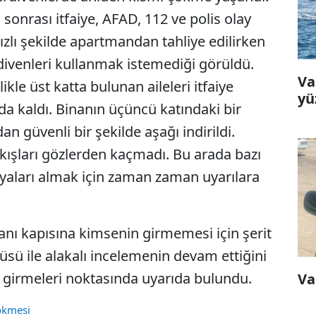
sonrası itfaiye, AFAD, 112 ve polis olay
hızlı şekilde apartmandan tahliye edilirken
ivenleri kullanmak istemediği görüldü.
Va
ikle üst katta bulunan aileleri itfaiye
yü
da kaldı. Binanın üçüncü katındaki bir
an güvenli bir şekilde aşağı indirildi.
kışları gözlerden kaçmadı. Bu arada bazı
şyaları almak için zaman zaman uyarılara
nanı kapısına kimsenin girmemesi için şerit
tüsü ile alakalı incelemenin devam ettiğini
ne girmeleri noktasında uyarıda bulundu.
Va
ökmesi