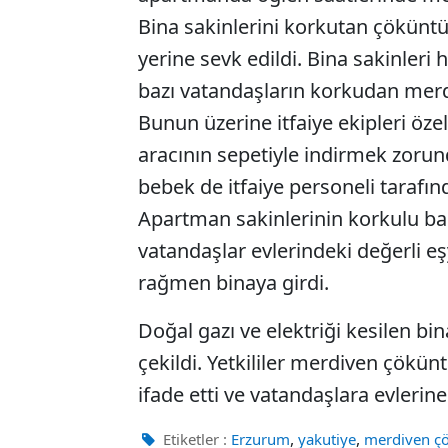
Bina sakinlerini korkutan çöküntü 
yerine sevk edildi. Bina sakinleri 
bazı vatandaşların korkudan merd
Bunun üzerine itfaiye ekipleri özell
aracının sepetiyle indirmek zorun
bebek de itfaiye personeli tarafınd
Apartman sakinlerinin korkulu ba
vatandaşlar evlerindeki değerli e
rağmen binaya girdi.
Doğal gazı ve elektriği kesilen bi
çekildi. Yetkililer merdiven çökün
ifade etti ve vatandaşlara evleri
,
,
Etiketler :
Erzurum
yakutiye
merdiven ç