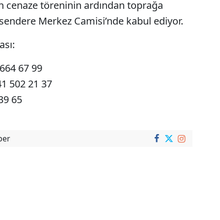
en cenaze töreninin ardından toprağa
ri Esendere Merkez Camisi’nde kabul ediyor.
ası:
 664 67 99
41 502 21 37
39 65
ber