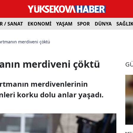
R / SANAT
EKONOMİ
YAŞAM
SPOR
DÜNYA
SAĞLI
artmanın merdiveni çöktü
anın merdiveni çöktü
G
artmanın merdivenlerinin
leri korku dolu anlar yaşadı.