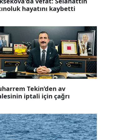
ksekova'da vefat: Selahattin
tınoluk hayatını kaybetti
harrem Tekin’den av
alesinin iptali için çağrı