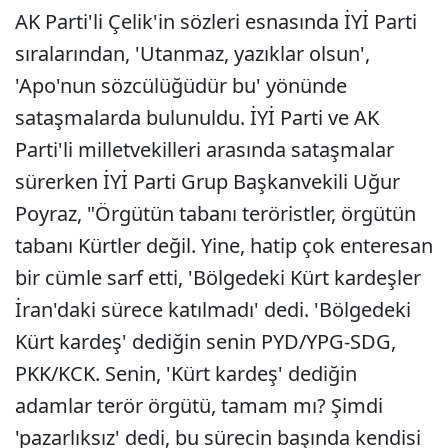
AK Parti'li Çelik'in sözleri esnasında İYİ Parti
sıralarından, 'Utanmaz, yazıklar olsun',
'Apo'nun sözcülüğüdür bu' yönünde
sataşmalarda bulunuldu. İYİ Parti ve AK
Parti'li milletvekilleri arasında sataşmalar
sürerken İYİ Parti Grup Başkanvekili Uğur
Poyraz, "Örgütün tabanı teröristler, örgütün
tabanı Kürtler değil. Yine, hatip çok enteresan
bir cümle sarf etti, 'Bölgedeki Kürt kardeşler
İran'daki sürece katılmadı' dedi. 'Bölgedeki
Kürt kardeş' dediğin senin PYD/YPG-SDG,
PKK/KCK. Senin, 'Kürt kardeş' dediğin
adamlar terör örgütü, tamam mı? Şimdi
'pazarlıksız' dedi, bu sürecin başında kendisi