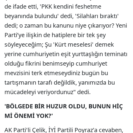
de ifade etti, 'PKK kendini feshetme
beyanında bulundu' dedi, 'Silahları bıraktı'
dedi; o zaman bu kanunu niye çıkarıyor? Yeni
Parti’ye ilişkin de hatiplere bir tek şey
söyleyeceğim; Şu 'Kürt meselesi' demek
yerine cumhuriyetin eşit yurttaşlığın teminatı
olduğu fikrini benimseyip cumhuriyet
mevzisini terk etmeseydiniz bugün bu
tartışmanın tarafı değildik, yanımızda bu
mücadeleyi veriyordunuz" dedi.
'BÖLGEDE BİR HUZUR OLDU, BUNUN HİÇ
Mİ ÖNEMİ YOK?'
AK Parti'li Çelik, İYİ Partili Poyraz'a cevaben,