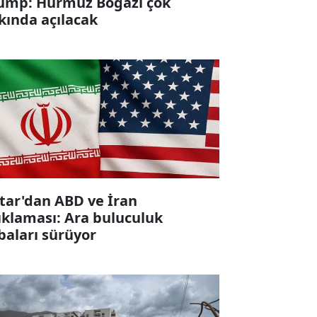
ump: Hürmüz Boğazı çok
kında açılacak
tar'dan ABD ve İran
ıklaması: Ara buluculuk
baları sürüyor