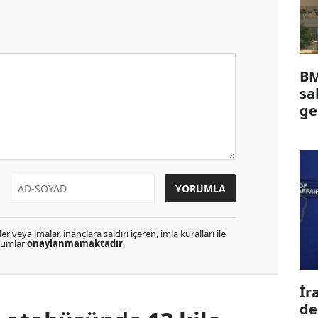
BM
sa
ge
r veya imalar, inançlara saldırı içeren, imla kuralları ile
orumlar
onaylanmamaktadır
.
İr
de