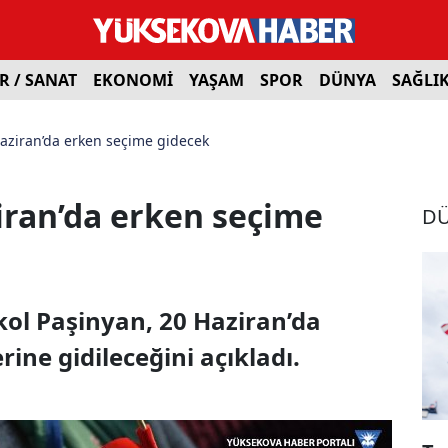
R / SANAT
EKONOMİ
YAŞAM
SPOR
DÜNYA
SAĞLI
aziran’da erken seçime gidecek
iran’da erken seçime
D
ol Paşinyan, 20 Haziran’da
ine gidileceğini açıkladı.