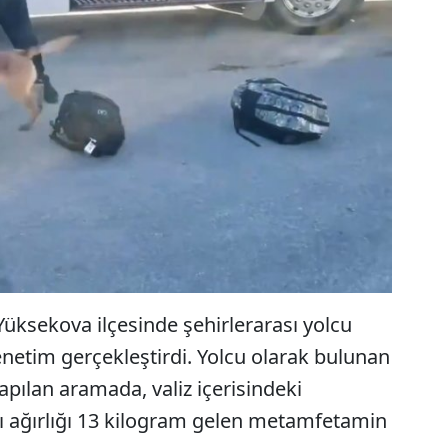
Yüksekova ilçesinde şehirlerarası yolcu
enetim gerçekleştirdi. Yolcu olarak bulunan
yapılan aramada, valiz içerisindeki
lı ağırlığı 13 kilogram gelen metamfetamin