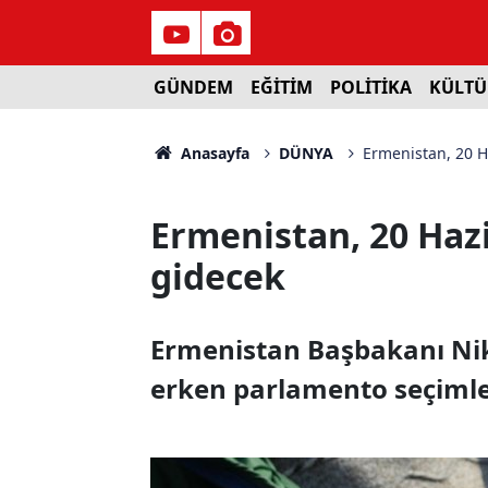
GÜNDEM
EĞİTİM
POLİTİKA
KÜLTÜ
Anasayfa
DÜNYA
Ermenistan, 20 H
Ermenistan, 20 Haz
gidecek
Ermenistan Başbakanı Nik
erken parlamento seçimler