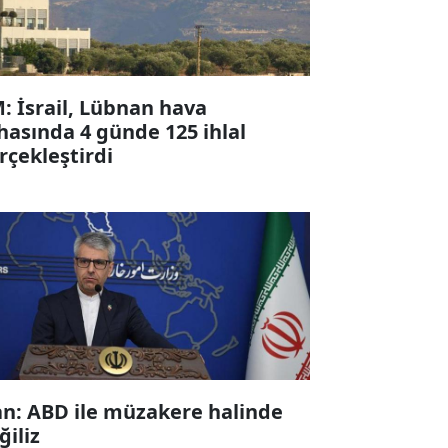
: İsrail, Lübnan hava
hasında 4 günde 125 ihlal
rçekleştirdi
an: ABD ile müzakere halinde
ğiliz