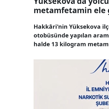
Yüksekova'da yolcu
metamfetamin ele g
Hakkâri'nin Yüksekova ilç
otobüsünde yapılan arama
halde 13 kilogram metamfe