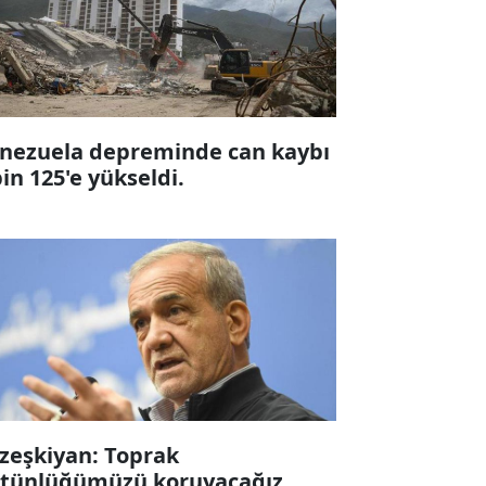
nezuela depreminde can kaybı
bin 125'e yükseldi.
zeşkiyan: Toprak
tünlüğümüzü koruyacağız