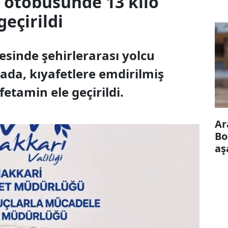
 otobüsünde 13 kilo
eçirildi
esinde şehirlerarası yolcu
da, kıyafetlere emdirilmiş
tamin ele geçirildi.
Ar
Bo
aş