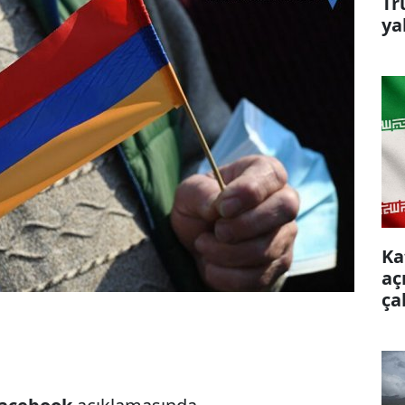
Tr
ya
Ka
aç
ça