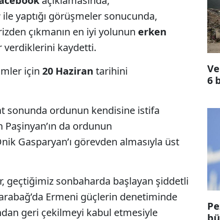
acebook
açıklamasında,
r
ile yaptığı görüşmeler sonucunda,
rizden çıkmanın en iyi yolunun
erken
verdiklerini kaydetti.
Ve
mler için
20 Haziran
tarihini
6 
at sonunda ordunun kendisine istifa
n Paşinyan’ın da ordunun
nik Gasparyan’ı görevden almasıyla üst
, geçtiğimiz sonbaharda başlayan şiddetli
 Karabağ’da Ermeni güçlerin denetiminde
Pe
ndan geri çekilmeyi kabul etmesiyle
bü