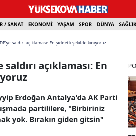
R / SANAT
EKONOMİ
YAŞAM
SPOR
DÜNYA
SAĞLI
'ye saldırı açıklaması: En şiddetli şekilde kınıyoruz
saldırı açıklaması: En
PO
ıyoruz
ip Erdoğan Antalya'da AK Parti
şmada partililere, "Birbiriniz
k yok. Bırakın giden gitsin"