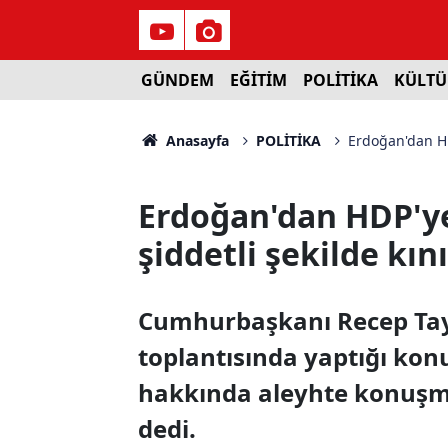
GÜNDEM
EĞİTİM
POLİTİKA
KÜLTÜ
Anasayfa
POLİTİKA
Erdoğan'dan HDP
Erdoğan'dan HDP'ye 
şiddetli şekilde kın
Cumhurbaşkanı Recep Tayy
toplantısında yaptığı konu
hakkında aleyhte konuşma
dedi.