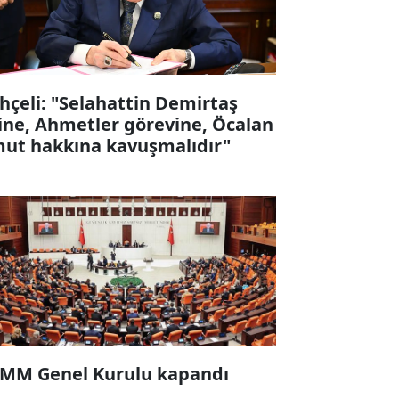
hçeli: "Selahattin Demirtaş
ine, Ahmetler görevine, Öcalan
ut hakkına kavuşmalıdır"
MM Genel Kurulu kapandı