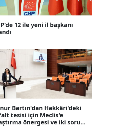
P’de 12 ile yeni il başkanı
andı
nur Bartın'dan Hakkâri'deki
falt tesisi için Meclis'e
aştırma önergesi ve iki soru
ergesi