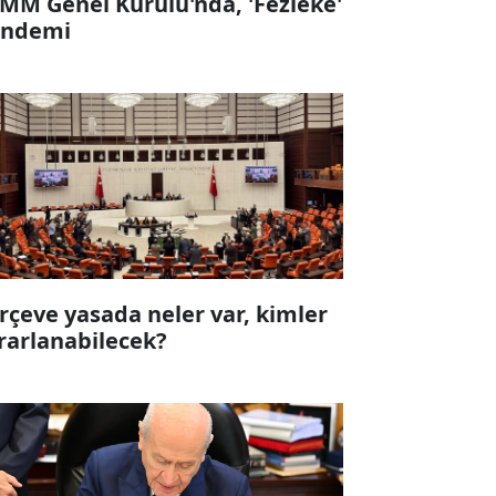
MM Genel Kurulu'nda, 'Fezleke'
ndemi
rçeve yasada neler var, kimler
rarlanabilecek?