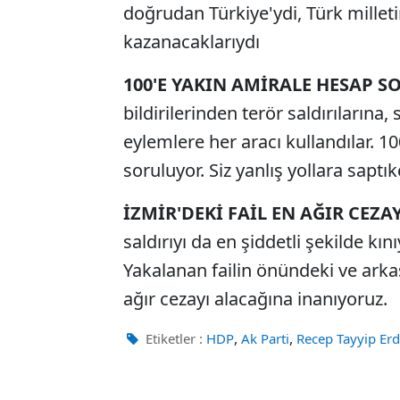
doğrudan Türkiye'ydi, Türk milletini
kazanacaklarıydı
100'E YAKIN AMİRALE HESAP 
bildirilerinden terör saldırıların
eylemlere her aracı kullandılar. 1
soruluyor. Siz yanlış yollara saptı
İZMİR'DEKİ FAİL EN AĞIR CEZA
saldırıyı da en şiddetli şekilde kı
Yakalanan failin önündeki ve arkas
ağır cezayı alacağına inanıyoruz.
,
,
Etiketler :
HDP
Ak Parti
Recep Tayyip Er