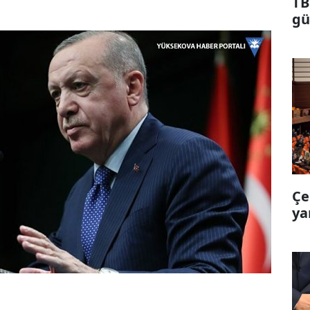
TB
gü
Çe
ya