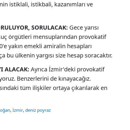
n istiklali, istikbali, kazanımları ve
SORULUYOR, SORULACAK:
Gece yarısı
a, suç örgütleri mensuplarından provokatif
00'e yakın emekli amiralin hesapları
kça bu ülkenin yargısı size hesap soracaktır.
YI ALACAK:
Ayrıca İzmir'deki provokatif
nıyoruz. Benzerlerini de kınayacağız.
ındaki tüm ilişkiler ortaya çıkarılarak en
,
,
doğan
İzmir
deniz poyraz