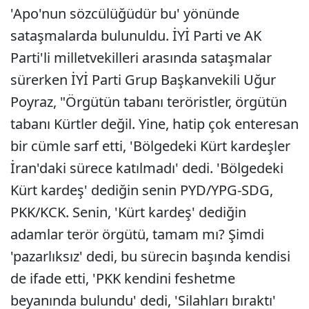
'Apo'nun sözcülüğüdür bu' yönünde
sataşmalarda bulunuldu. İYİ Parti ve AK
Parti'li milletvekilleri arasında sataşmalar
sürerken İYİ Parti Grup Başkanvekili Uğur
Poyraz, "Örgütün tabanı teröristler, örgütün
tabanı Kürtler değil. Yine, hatip çok enteresan
bir cümle sarf etti, 'Bölgedeki Kürt kardeşler
İran'daki sürece katılmadı' dedi. 'Bölgedeki
Kürt kardeş' dediğin senin PYD/YPG-SDG,
PKK/KCK. Senin, 'Kürt kardeş' dediğin
adamlar terör örgütü, tamam mı? Şimdi
'pazarlıksız' dedi, bu sürecin başında kendisi
de ifade etti, 'PKK kendini feshetme
beyanında bulundu' dedi, 'Silahları bıraktı'