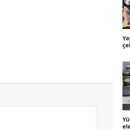
Ya
çe
Yü
el