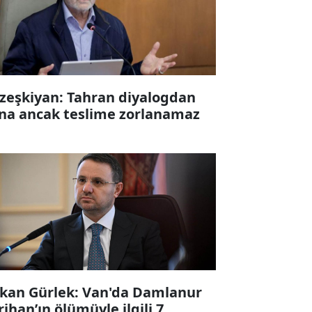
zeşkiyan: Tahran diyalogdan
na ancak teslime zorlanamaz
kan Gürlek: Van'da Damlanur
rihan’ın ölümüyle ilgili 7