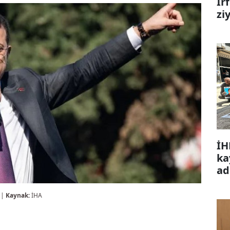
İr
zi
İH
ka
ad
 |
Kaynak:
İHA