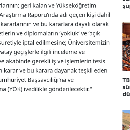
arlarının; geri kalan ve Yükseköğretim
şü
Araştırma Raporu’nda adı geçen kişi dahil
kararlarının ve bu kararlara dayalı olarak
etlerin ve diplomaların ’yokluk’ ve ’açık
suretiyle iptal edilmesine; Üniversitemizin
tay geçişlerle ilgili inceleme ve
 akabinde gerekli iş ve işlemlerin tesis
an karar ve bu karara dayanak teşkil eden
umhuriyet Başsavcılığı’na ve
TB
sü
 (YÖK) ivedilikle gönderilecektir."
dü
ma