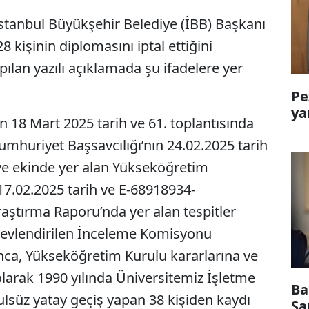
 İstanbul Büyükşehir Belediye (İBB) Başkanı
işinin diplomasını iptal ettiğini
ılan yazılı açıklamada şu ifadelere yer
Pe
ya
 18 Mart 2025 tarih ve 61. toplantısında
 Cumhuriyet Başsavcılığı’nın 24.02.2025 tarih
ve ekinde yer alan Yükseköğretim
17.02.2025 tarih ve E-68918934-
raştırma Raporu’nda yer alan tespitler
revlendirilen İnceleme Komisyonu
nca, Yükseköğretim Kurulu kararlarına ve
olarak 1990 yılında Üniversitemiz İşletme
Ba
ulsüz yatay geçiş yapan 38 kişiden kaydı
Sa