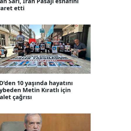
fan Sarı, İran Pasajı esnafını
yaret etti
D’den 10 yaşında hayatını
ybeden Metin Kıratlı için
alet çağrısı