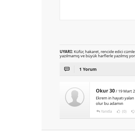
UYARI:
Küfür, hakaret, rencide edici cümlele
yazılmamış ve büyük harflerle yazılmış y
1 Yorum
Okur 30
/ 19 Mart 
Ekrem in hayatı yalan 
olur bu adamın
Yanıtla
(0)