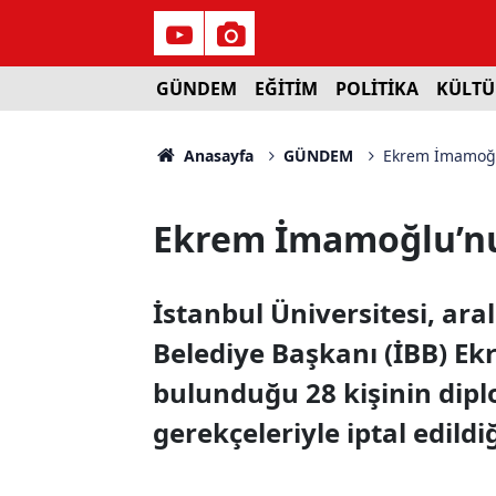
GÜNDEM
EĞİTİM
POLİTİKA
KÜLTÜ
Anasayfa
GÜNDEM
Ekrem İmamoğlu
Ekrem İmamoğlu’nun
İstanbul Üniversitesi, ar
Belediye Başkanı (İBB) E
bulunduğu 28 kişinin diplo
gerekçeleriyle iptal edild