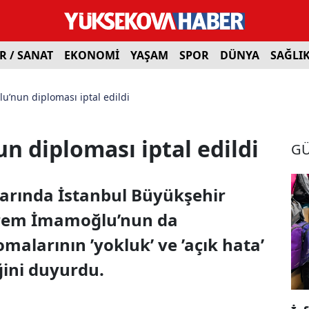
R / SANAT
EKONOMİ
YAŞAM
SPOR
DÜNYA
SAĞLI
’nun diploması iptal edildi
 diploması iptal edildi
G
alarında İstanbul Büyükşehir
krem İmamoğlu’nun da
malarının ’yokluk’ ve ’açık hata’
iğini duyurdu.