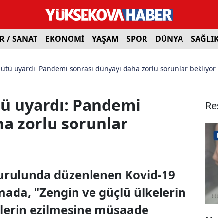
R / SANAT
EKONOMİ
YAŞAM
SPOR
DÜNYA
SAĞLI
ütü uyardı: Pandemi sonrası dünyayı daha zorlu sorunlar bekliyor
ü uyardı: Pandemi
Re
ha zorlu sorunlar
urulunda düzenlenen Kovid-19
mada, "Zengin ve güçlü ülkelerin
elerin ezilmesine müsaade