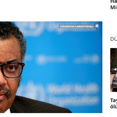
Ha
Mi
D
Ta
öl