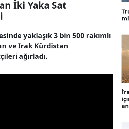
n İki Yaka Sat
Tr
i
mi
esinde yaklaşık 3 bin 500 rakımlı
an ve Irak Kürdistan
ileri ağırladı.
İr
iç
an