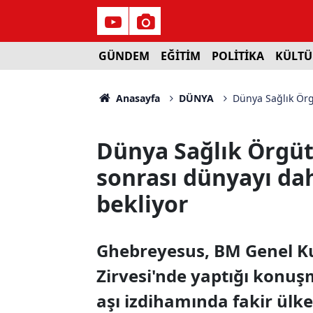
GÜNDEM
EĞİTİM
POLİTİKA
KÜLTÜ
Anasayfa
DÜNYA
Dünya Sağlık Örg
Dünya Sağlık Örgüt
sonrası dünyayı da
bekliyor
Ghebreyesus, BM Genel K
Zirvesi'nde yaptığı konuş
aşı izdihamında fakir ülk