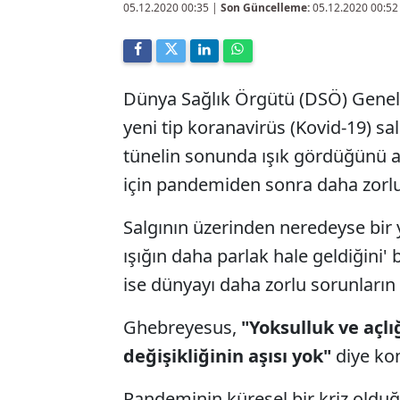
05.12.2020 00:35
|
Son Güncelleme:
05.12.2020 00:52
Dünya Sağlık Örgütü (DSÖ) Gene
yeni tip koranavirüs (Kovid-19) sal
tünelin sonunda ışık gördüğünü an
için pandemiden sonra daha zorlu
Salgının üzerinden neredeyse bir y
ışığın daha parlak hale geldiğini
ise dünyayı daha zorlu sorunların
Ghebreyesus,
"Yoksulluk ve açlığ
değişikliğinin aşısı yok"
diye ko
Pandeminin küresel bir kriz old