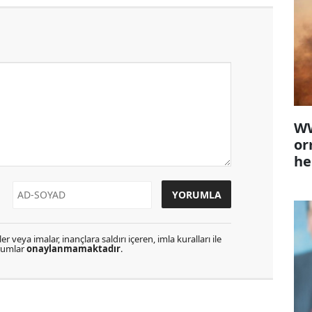
WW
or
he
r veya imalar, inançlara saldırı içeren, imla kuralları ile
orumlar
onaylanmamaktadır
.