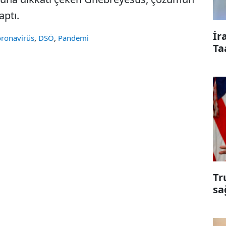
aptı.
İr
,
,
oronavirüs
DSÖ
Pandemi
Ta
Tr
sa