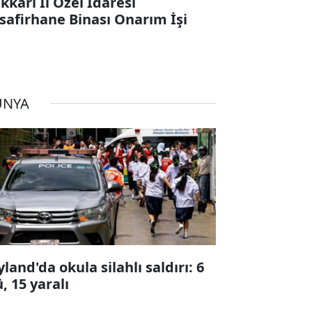
kkari İl Özel İdaresi
safirhane Binası Onarım İşi
ÜNYA
yland'da okula silahlı saldırı: 6
ü, 15 yaralı