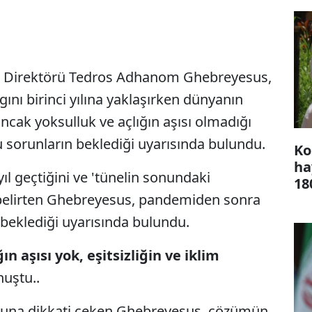
l Direktörü Tedros Adhanom Ghebreyesus,
gını birinci yılına yaklaşırken dünyanın
cak yoksulluk ve açlığın aşısı olmadığı
 sorunların beklediği uyarısında bulundu.
Ko
ha
ıl geçtiğini ve 'tünelin sonundaki
18
' belirten Ghebreyesus, pandemiden sonra
 beklediği uyarısında bulundu.
ın aşısı yok, eşitsizliğin ve iklim
nuştu..
uğuna dikkati çeken Ghebreyesus, çözümün