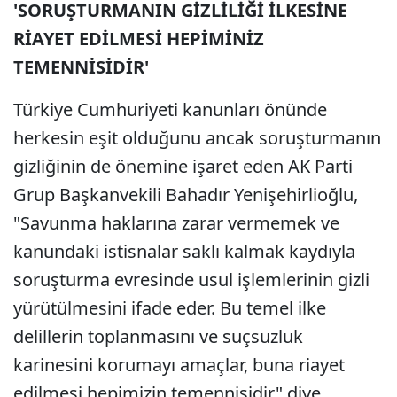
'SORUŞTURMANIN GİZLİLİĞİ İLKESİNE
RİAYET EDİLMESİ HEPİMİNİZ
TEMENNİSİDİR'
Türkiye Cumhuriyeti kanunları önünde
herkesin eşit olduğunu ancak soruşturmanın
gizliğinin de önemine işaret eden AK Parti
Grup Başkanvekili Bahadır Yenişehirlioğlu,
"Savunma haklarına zarar vermemek ve
kanundaki istisnalar saklı kalmak kaydıyla
soruşturma evresinde usul işlemlerinin gizli
yürütülmesini ifade eder. Bu temel ilke
delillerin toplanmasını ve suçsuzluk
karinesini korumayı amaçlar, buna riayet
edilmesi hepimizin temennisidir" diye