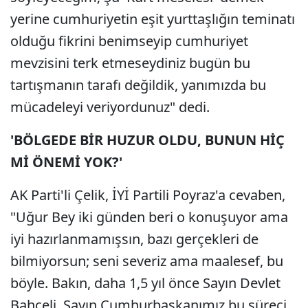
yerine cumhuriyetin eşit yurttaşlığın teminatı
olduğu fikrini benimseyip cumhuriyet
mevzisini terk etmeseydiniz bugün bu
tartışmanın tarafı değildik, yanımızda bu
mücadeleyi veriyordunuz" dedi.
'BÖLGEDE BİR HUZUR OLDU, BUNUN HİÇ
Mİ ÖNEMİ YOK?'
AK Parti'li Çelik, İYİ Partili Poyraz'a cevaben,
"Uğur Bey iki günden beri o konuşuyor ama
iyi hazırlanmamışsın, bazı gerçekleri de
bilmiyorsun; seni severiz ama maalesef, bu
böyle. Bakın, daha 1,5 yıl önce Sayın Devlet
Bahçeli, Sayın Cumhurbaşkanımız bu süreci