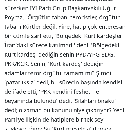
sürerken İYİ Parti Grup Başkanvekili Uğur
Poyraz, "Örgütün tabanı teröristler, örgütün
tabanı Kürtler değil. Yine, hatip çok enteresan
bir cümle sarf etti, 'Bölgedeki Kürt kardeşler
İran'daki sürece katılmadı' dedi. 'Bölgedeki
Kürt kardeş' dediğin senin PYD/YPG-SDG,
PKK/KCK. Senin, 'Kürt kardeş' dediğin
adamlar terör örgütü, tamam mı? Şimdi
'pazarlıksız' dedi, bu sürecin başında kendisi
de ifade etti, 'PKK kendini feshetme
beyanında bulundu' dedi, 'Silahları bıraktı'
dedi; o zaman bu kanunu niye çıkarıyor? Yeni
Parti’ye ilişkin de hatiplere bir tek şey
söyleyeceğim; Şu 'Kürt meselesi' demek