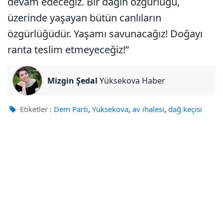
devam edeceğiz. Bir dağın özgürlüğü,
üzerinde yaşayan bütün canlıların
özgürlüğüdür. Yaşamı savunacağız! Doğayı
ranta teslim etmeyeceğiz!”
Mizgin Şedal
Yüksekova Haber
,
,
,
Etiketler :
Dem Parti
Yüksekova
av ihalesi
dağ keçisi