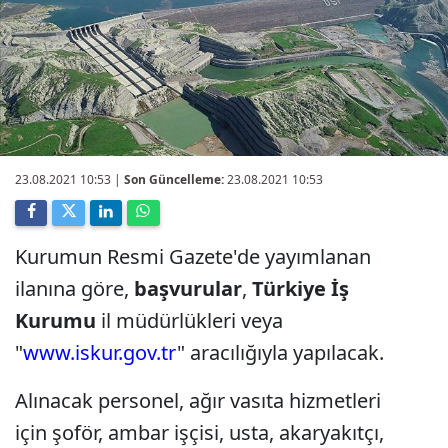
23.08.2021 10:53
|
Son Güncelleme:
23.08.2021 10:53
Kurumun Resmi Gazete'de yayımlanan
ilanına göre,
başvurular
,
Türkiye İş
Kurumu
il müdürlükleri veya
"
www.iskur.gov.tr
" aracılığıyla yapılacak.
Alınacak personel, ağır vasıta hizmetleri
için şoför, ambar işçisi, usta, akaryakıtçı,