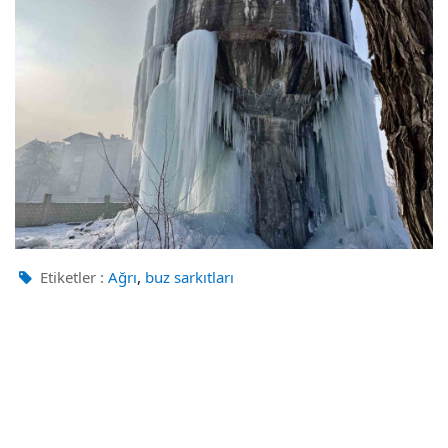
,
Etiketler :
Ağrı
buz sarkıtları