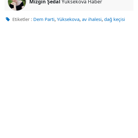
Mizgin Şedal
Yüksekova Haber
,
,
,
Etiketler :
Dem Parti
Yüksekova
av ihalesi
dağ keçisi