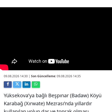
09.08.2026 14:30
|
Son Güncelleme:
09.08.2026 14:35
Yüksekova’ya bağlı Beşpınar (Badaw) Köyü
Karabağ (Xırwate) Mezrası’nda yıllardır
kullanılan yolun dar ve toprak olması,