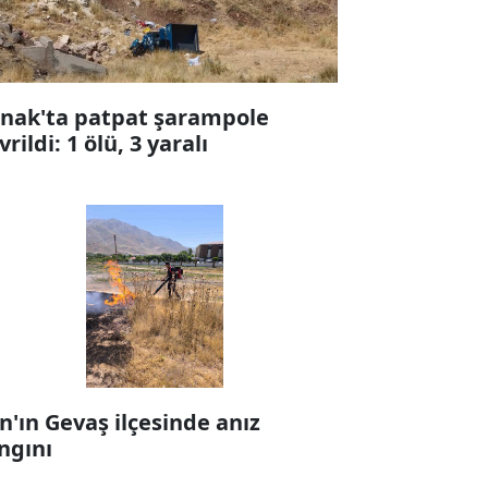
rnak'ta patpat şarampole
vrildi: 1 ölü, 3 yaralı
n'ın Gevaş ilçesinde anız
ngını