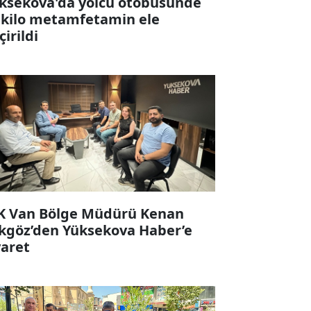
ksekova'da yolcu otobüsünde
 kilo metamfetamin ele
çirildi
K Van Bölge Müdürü Kenan
kgöz’den Yüksekova Haber’e
yaret