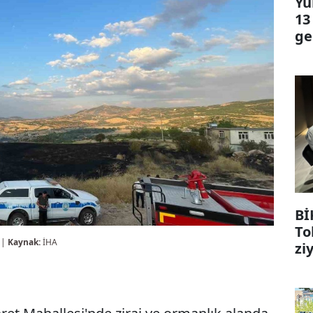
Yü
13
ge
Bİ
To
 |
Kaynak:
İHA
zi