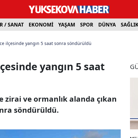
R / SANAT
EKONOMİ
YAŞAM
SPOR
DÜNYA
SAĞLI
ice ilçesinde yangın 5 saat sonra söndürüldü
lçesinde yangın 5 saat
G
de zirai ve ormanlık alanda çıkan
onra söndürüldü.