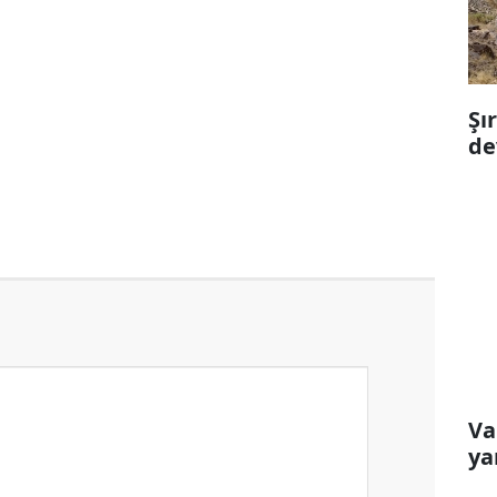
Şı
de
Va
ya