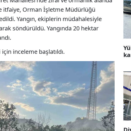
yaret Mahallesi'nde zirai ve ormanlık alanda
ye itfaiye, Orman İşletme Müdürlüğü
edildi. Yangın, ekiplerin müdahalesiyle
ınarak söndürüldü. Yangında 20 hektar
andı.
Yü
için inceleme başlatıldı.
ka
Di