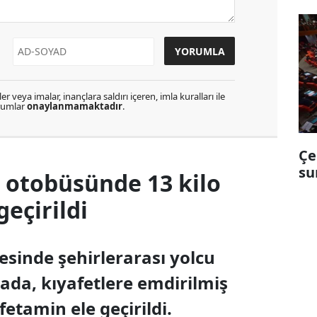
r veya imalar, inançlara saldırı içeren, imla kuralları ile
orumlar
onaylanmamaktadır
.
Çe
su
 otobüsünde 13 kilo
eçirildi
esinde şehirlerarası yolcu
da, kıyafetlere emdirilmiş
tamin ele geçirildi.