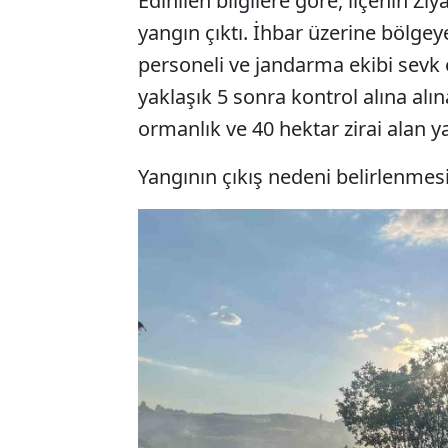
Edinilen bilgilere göre, ilçenin Zi
yangın çıktı. İhbar üzerine bölge
personeli ve jandarma ekibi sevk 
yaklaşık 5 sonra kontrol alına al
ormanlık ve 40 hektar zirai alan y
Yangının çıkış nedeni belirlenmesi 