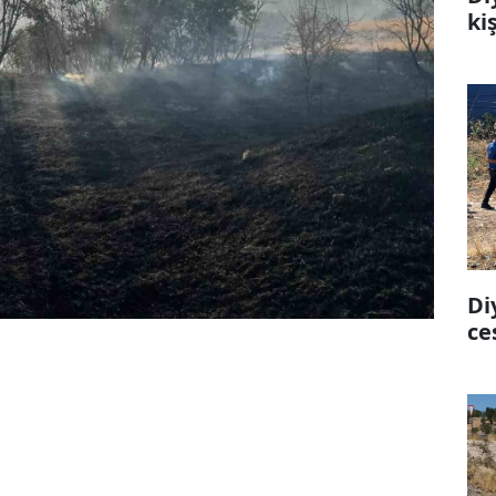
ki
Di
ce