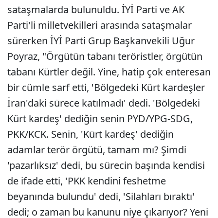
sataşmalarda bulunuldu. İYİ Parti ve AK
Parti'li milletvekilleri arasında sataşmalar
sürerken İYİ Parti Grup Başkanvekili Uğur
Poyraz, "Örgütün tabanı teröristler, örgütün
tabanı Kürtler değil. Yine, hatip çok enteresan
bir cümle sarf etti, 'Bölgedeki Kürt kardeşler
İran'daki sürece katılmadı' dedi. 'Bölgedeki
Kürt kardeş' dediğin senin PYD/YPG-SDG,
PKK/KCK. Senin, 'Kürt kardeş' dediğin
adamlar terör örgütü, tamam mı? Şimdi
'pazarlıksız' dedi, bu sürecin başında kendisi
de ifade etti, 'PKK kendini feshetme
beyanında bulundu' dedi, 'Silahları bıraktı'
dedi; o zaman bu kanunu niye çıkarıyor? Yeni