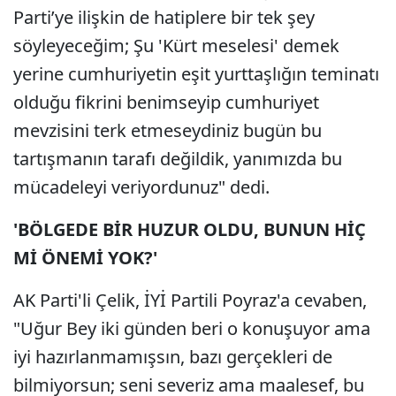
Parti’ye ilişkin de hatiplere bir tek şey
söyleyeceğim; Şu 'Kürt meselesi' demek
yerine cumhuriyetin eşit yurttaşlığın teminatı
olduğu fikrini benimseyip cumhuriyet
mevzisini terk etmeseydiniz bugün bu
tartışmanın tarafı değildik, yanımızda bu
mücadeleyi veriyordunuz" dedi.
'BÖLGEDE BİR HUZUR OLDU, BUNUN HİÇ
Mİ ÖNEMİ YOK?'
AK Parti'li Çelik, İYİ Partili Poyraz'a cevaben,
"Uğur Bey iki günden beri o konuşuyor ama
iyi hazırlanmamışsın, bazı gerçekleri de
bilmiyorsun; seni severiz ama maalesef, bu