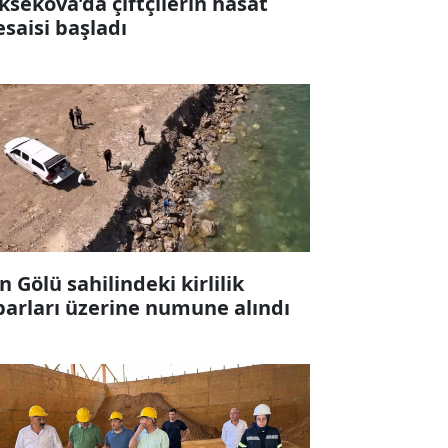
ksekova’da çiftçilerin hasat
saisi başladı
n Gölü sahilindeki kirlilik
barları üzerine numune alındı