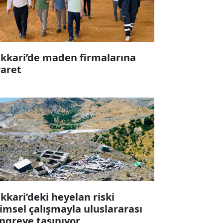
kkari’de maden firmalarına
yaret
kkari’deki heyelan riski
limsel çalışmayla uluslararası
ngreye taşınıyor