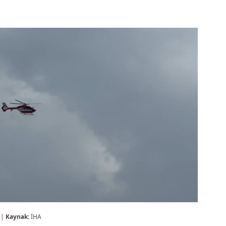
 |
Kaynak:
İHA