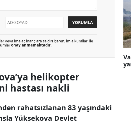
r veya imalar, inançlara saldırı içeren, imla kuralları ile
orumlar
onaylanmamaktadır
.
Va
ya
ova’ya helikopter
 hastası nakli
inden rahatsızlanan 83 yaşındaki
nsla Yüksekova Devlet