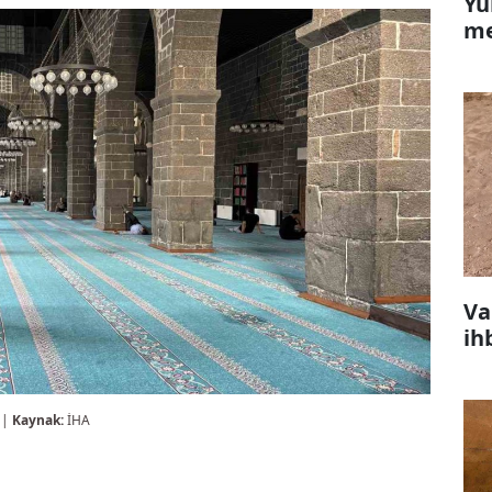
Yü
me
Va
ih
 |
Kaynak:
İHA