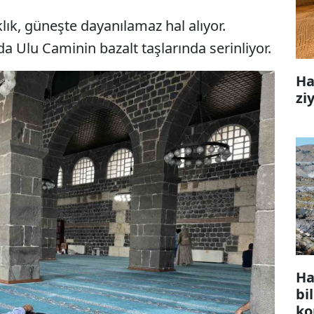
lık, güneşte dayanılamaz hal alıyor.
a Ulu Caminin bazalt taşlarında serinliyor.
Ha
zi
Ha
bi
ko