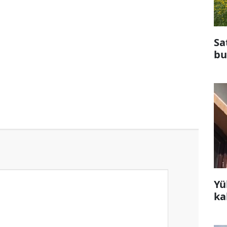
Sa
bu
Yü
ka