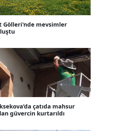
t Gölleri'nde mevsimler
luştu
ksekova’da çatıda mahsur
lan güvercin kurtarıldı