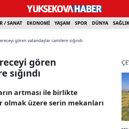
R / SANAT
EKONOMİ
YAŞAM
SPOR
DÜNYA
SAĞLI
dereceyi gören vatandaşlar camilere sığındı
receyi gören
ÇE
e sığındı
rın artması ile birlikte
er olmak üzere serin mekanları