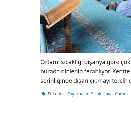
Ortamı sıcaklığı dışarıya göre çok
burada dinlenip ferahlıyor. Kentt
serinliğinde dışarı çıkmayı tercih 
,
,
Etiketler :
Diyarbakır
Sıcak Hava
Cami