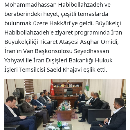
Mohammadhassan Habibollahzadeh ve
beraberindeki heyet, çeşitli temaslarda
bulunmak üzere Hakkâri'ye geldi. Büyükelçi
Habibollahzadeh'e ziyaret programında İran
Büyükelçiliği Ticaret Ataşesi Asghar Omidi,
İran'ın Van Başkonsolosu Seyedhassan
Yahyavi ile İran Dışişleri Bakanlığı Hukuk
İşleri Temsilcisi Saeid Khajavi eşlik etti.