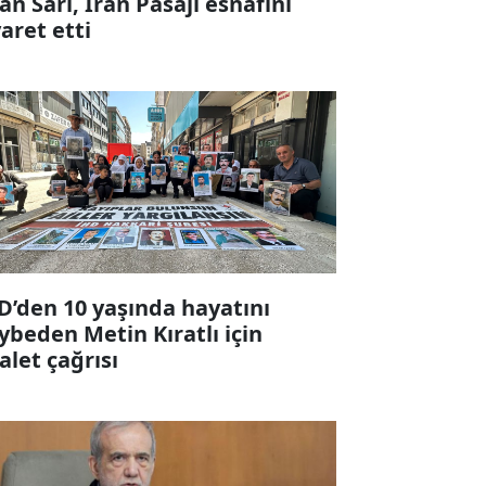
fan Sarı, İran Pasajı esnafını
yaret etti
D’den 10 yaşında hayatını
ybeden Metin Kıratlı için
alet çağrısı