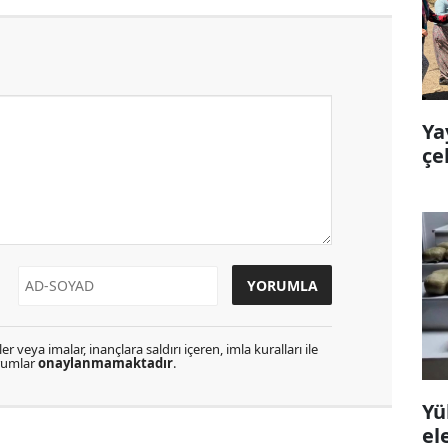
Ya
çe
r veya imalar, inançlara saldırı içeren, imla kuralları ile
orumlar
onaylanmamaktadır
.
Yü
el