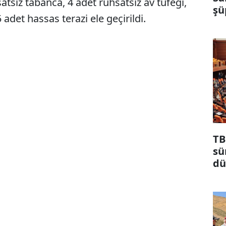
atsız tabanca, 4 adet ruhsatsız av tüfeği,
şü
 adet hassas terazi ele geçirildi.
TB
sü
dü
ma