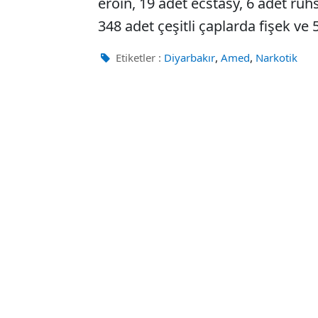
eroin, 19 adet ecstasy, 6 adet ruhs
348 adet çeşitli çaplarda fişek ve 5
,
,
Etiketler :
Diyarbakır
Amed
Narkotik