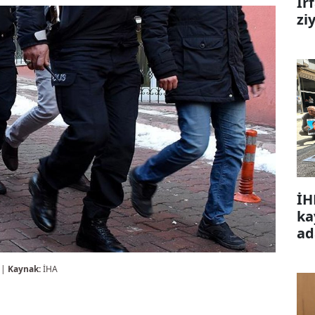
İr
zi
İH
ka
ad
 |
Kaynak:
İHA