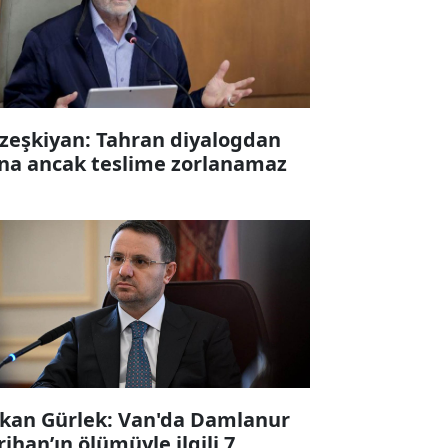
zeşkiyan: Tahran diyalogdan
na ancak teslime zorlanamaz
kan Gürlek: Van'da Damlanur
rihan’ın ölümüyle ilgili 7