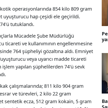
rkotik operasyonlarında 854 kilo 809 gram
uyuşturucu hap çeşidi ele geçirildi.
74'ü tutuklandı.
Pe
uçlarla Mücadele Şube Müdürlüğü
ya
cu ticareti ve kullanımının engellenmesine
sinde 764 şüpheliyi gözaltına aldı. Emniyet
"uyuşturucu veya uyarıcı madde ticareti
işlem yapılan şüphelilerden 74'ü sevk
dı.
okak çalışmalarında; 811 kilo 904 gram
srar ve türevleri, 2 kilo 22 gram
Ba
 sentetik ecza, 512 gram kokain, 5 gram
Sa