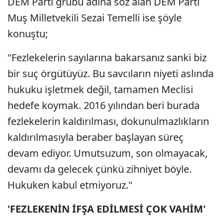
DEM Parti grubu adına söz alan DEM Parti
Muş Milletvekili Sezai Temelli ise şöyle
konuştu;
"Fezlekelerin sayılarına bakarsanız sanki biz
bir suç örgütüyüz. Bu savcıların niyeti aslında
hukuku işletmek değil, tamamen Meclisi
hedefe koymak. 2016 yılından beri burada
fezlekelerin kaldırılması, dokunulmazlıkların
kaldırılmasıyla beraber başlayan süreç
devam ediyor. Umutsuzum, son olmayacak,
devamı da gelecek çünkü zihniyet böyle.
Hukuken kabul etmiyoruz."
'FEZLEKENİN İFŞA EDİLMESİ ÇOK VAHİM'