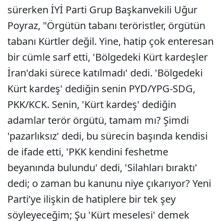
sürerken İYİ Parti Grup Başkanvekili Uğur
Poyraz, "Örgütün tabanı teröristler, örgütün
tabanı Kürtler değil. Yine, hatip çok enteresan
bir cümle sarf etti, 'Bölgedeki Kürt kardeşler
İran'daki sürece katılmadı' dedi. 'Bölgedeki
Kürt kardeş' dediğin senin PYD/YPG-SDG,
PKK/KCK. Senin, 'Kürt kardeş' dediğin
adamlar terör örgütü, tamam mı? Şimdi
'pazarlıksız' dedi, bu sürecin başında kendisi
de ifade etti, 'PKK kendini feshetme
beyanında bulundu' dedi, 'Silahları bıraktı'
dedi; o zaman bu kanunu niye çıkarıyor? Yeni
Parti’ye ilişkin de hatiplere bir tek şey
söyleyeceğim; Şu 'Kürt meselesi' demek