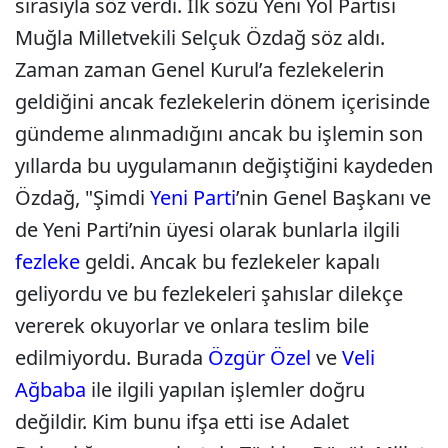
sırasıyla söz verdi. İlk sözü Yeni Yol Partisi
Muğla Milletvekili Selçuk Özdağ söz aldı.
Zaman zaman Genel Kurul’a fezlekelerin
geldiğini ancak fezlekelerin dönem içerisinde
gündeme alınmadığını ancak bu işlemin son
yıllarda bu uygulamanın değiştiğini kaydeden
Özdağ, "Şimdi
Yeni Parti
’nin Genel Başkanı ve
de Yeni Parti’nin üyesi olarak bunlarla ilgili
fezleke
geldi. Ancak bu fezlekeler kapalı
geliyordu ve bu fezlekeleri şahıslar dilekçe
vererek okuyorlar ve onlara teslim bile
edilmiyordu. Burada
Özgür Özel
ve
Veli
Ağbaba
ile ilgili yapılan işlemler doğru
değildir. Kim bunu ifşa etti ise Adalet