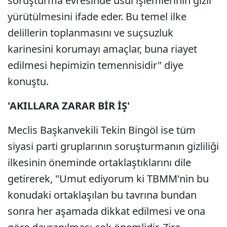
soruşturma evresinde usul işlemlerinin gizli
yürütülmesini ifade eder. Bu temel ilke
delillerin toplanmasını ve suçsuzluk
karinesini korumayı amaçlar, buna riayet
edilmesi hepimizin temennisidir" diye
konuştu.
'AKILLARA ZARAR BİR İŞ'
Meclis Başkanvekili Tekin Bingöl ise tüm
siyasi parti gruplarının soruşturmanın gizliliği
ilkesinin öneminde ortaklaştıklarını dile
getirerek, "Umut ediyorum ki TBMM'nin bu
konudaki ortaklaşılan bu tavrına bundan
sonra her aşamada dikkat edilmesi ve ona