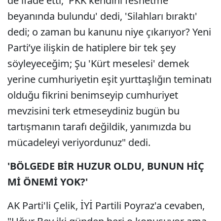
de ifade etti, 'PKK kendini feshetme
beyanında bulundu' dedi, 'Silahları bıraktı'
dedi; o zaman bu kanunu niye çıkarıyor? Yeni
Parti’ye ilişkin de hatiplere bir tek şey
söyleyeceğim; Şu 'Kürt meselesi' demek
yerine cumhuriyetin eşit yurttaşlığın teminatı
olduğu fikrini benimseyip cumhuriyet
mevzisini terk etmeseydiniz bugün bu
tartışmanın tarafı değildik, yanımızda bu
mücadeleyi veriyordunuz" dedi.
'BÖLGEDE BİR HUZUR OLDU, BUNUN HİÇ
Mİ ÖNEMİ YOK?'
AK Parti'li Çelik, İYİ Partili Poyraz'a cevaben,