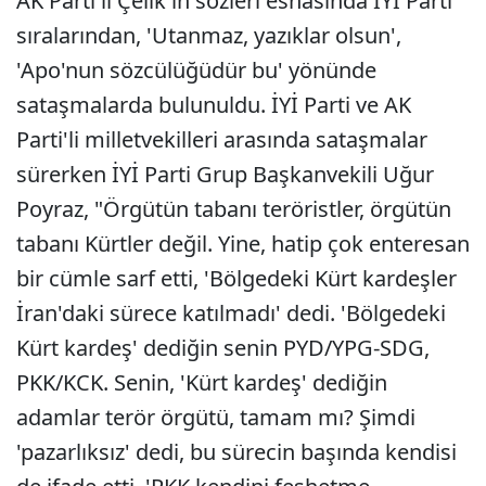
AK Parti'li Çelik'in sözleri esnasında İYİ Parti
sıralarından, 'Utanmaz, yazıklar olsun',
'Apo'nun sözcülüğüdür bu' yönünde
sataşmalarda bulunuldu. İYİ Parti ve AK
Parti'li milletvekilleri arasında sataşmalar
sürerken İYİ Parti Grup Başkanvekili Uğur
Poyraz, "Örgütün tabanı teröristler, örgütün
tabanı Kürtler değil. Yine, hatip çok enteresan
bir cümle sarf etti, 'Bölgedeki Kürt kardeşler
İran'daki sürece katılmadı' dedi. 'Bölgedeki
Kürt kardeş' dediğin senin PYD/YPG-SDG,
PKK/KCK. Senin, 'Kürt kardeş' dediğin
adamlar terör örgütü, tamam mı? Şimdi
'pazarlıksız' dedi, bu sürecin başında kendisi