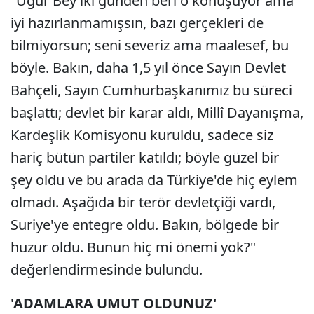
"Uğur Bey iki günden beri o konuşuyor ama
iyi hazırlanmamışsın, bazı gerçekleri de
bilmiyorsun; seni severiz ama maalesef, bu
böyle. Bakın, daha 1,5 yıl önce Sayın Devlet
Bahçeli, Sayın Cumhurbaşkanımız bu süreci
başlattı; devlet bir karar aldı, Millî Dayanışma,
Kardeşlik Komisyonu kuruldu, sadece siz
hariç bütün partiler katıldı; böyle güzel bir
şey oldu ve bu arada da Türkiye'de hiç eylem
olmadı. Aşağıda bir terör devletçiği vardı,
Suriye'ye entegre oldu. Bakın, bölgede bir
huzur oldu. Bunun hiç mi önemi yok?"
değerlendirmesinde bulundu.
'ADAMLARA UMUT OLDUNUZ'