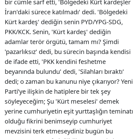
bir cümle sarf etti, 'Bölgedeki Kürt kardeşler
İran'daki sürece katılmadı' dedi. 'Bölgedeki
Kürt kardeş' dediğin senin PYD/YPG-SDG,
PKK/KCK. Senin, 'Kürt kardeş' dediğin
adamlar terör örgütü, tamam mı? Şimdi
'pazarlıksız' dedi, bu sürecin başında kendisi
de ifade etti, 'PKK kendini feshetme
beyanında bulundu' dedi, 'Silahları bıraktı'
dedi; o zaman bu kanunu niye çıkarıyor? Yeni
Parti’ye ilişkin de hatiplere bir tek şey
söyleyeceğim; Şu 'Kürt meselesi' demek
yerine cumhuriyetin eşit yurttaşlığın teminatı
olduğu fikrini benimseyip cumhuriyet
mevzisini terk etmeseydiniz bugün bu