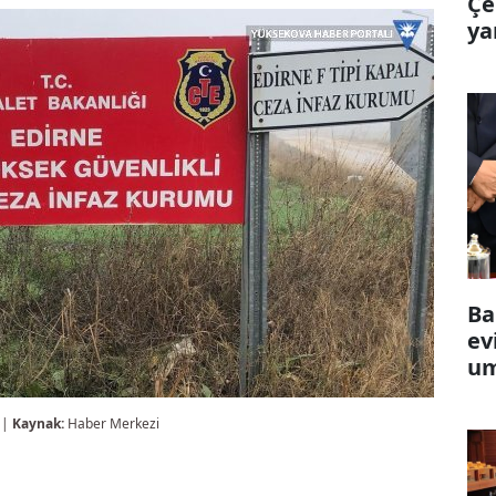
Çe
ya
Ba
ev
um
 |
Kaynak:
Haber Merkezi