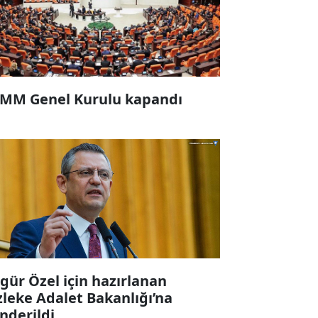
MM Genel Kurulu kapandı
gür Özel için hazırlanan
zleke Adalet Bakanlığı’na
nderildi