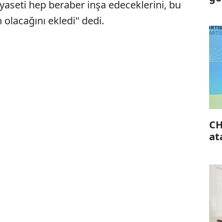
aseti hep beraber inşa edeceklerini, bu
 olacağını ekledi" dedi.
CH
at