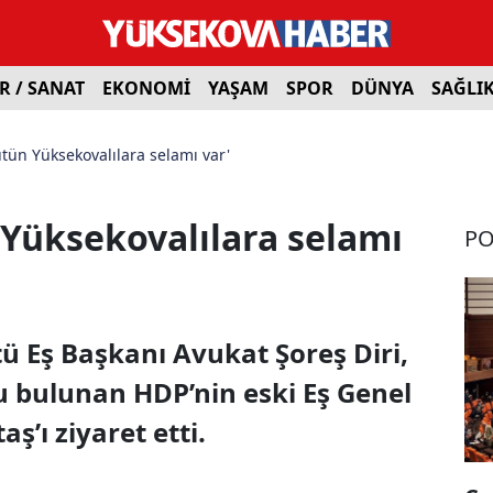
R / SANAT
EKONOMİ
YAŞAM
SPOR
DÜNYA
SAĞLI
ütün Yüksekovalılara selamı var'
 Yüksekovalılara selamı
PO
 Eş Başkanı Avukat Şoreş Diri,
u bulunan HDP’nin eski Eş Genel
ş’ı ziyaret etti.