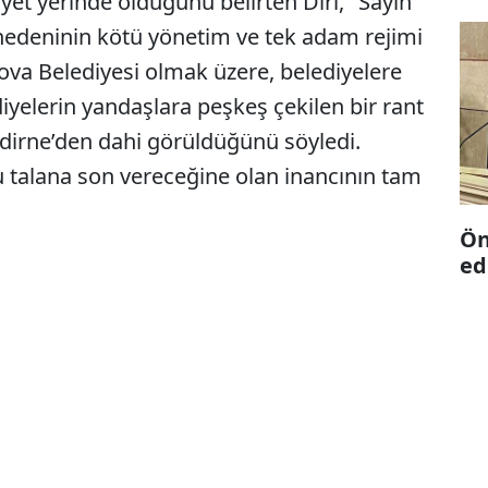
et yerinde olduğunu belirten Diri, "Sayın
nedeninin kötü yönetim ve tek adam rejimi
ova Belediyesi olmak üzere, belediyelere
iyelerin yandaşlara peşkeş çekilen bir rant
n Edirne’den dahi görüldüğünü söyledi.
u talana son vereceğine olan inancının tam
Ön
ed