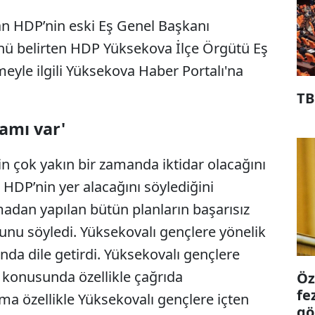
an HDP’nin eski Eş Genel Başkanı
nü belirten HDP Yüksekova İlçe Örgütü Eş
eyle ilgili Yüksekova Haber Portalı'na
TB
amı var'
in çok yakın bir zamanda iktidar olacağını
 HDP’nin yer alacağını söylediğini
madan yapılan bütün planların başarısız
unu söyledi. Yüksekovalı gençlere yönelik
sında dile getirdi. Yüksekovalı gençlere
 konusunda özellikle çağrıda
Öz
fe
a özellikle Yüksekovalı gençlere içten
gö