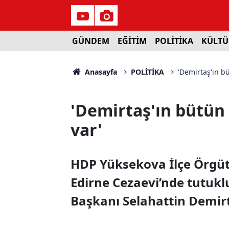
GÜNDEM
EĞİTİM
POLİTİKA
KÜLTÜ
Anasayfa
POLİTİKA
'Demirtaş'ın b
'Demirtaş'ın bütün
var'
HDP Yüksekova İlçe Örgütü
Edirne Cezaevi’nde tutukl
Başkanı Selahattin Demirta