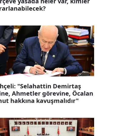
rçeve yasada neler var, kimler
rarlanabilecek?
hçeli: "Selahattin Demirtaş
ine, Ahmetler görevine, Öcalan
ut hakkına kavuşmalıdır"