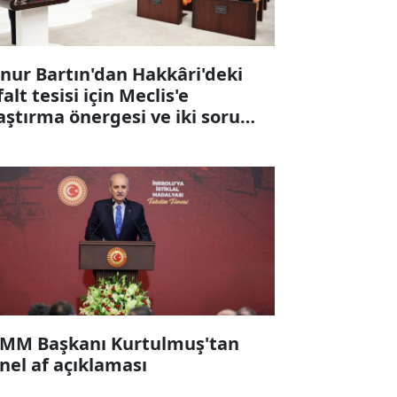
nur Bartın'dan Hakkâri'deki
falt tesisi için Meclis'e
aştırma önergesi ve iki soru
ergesi
MM Başkanı Kurtulmuş'tan
nel af açıklaması