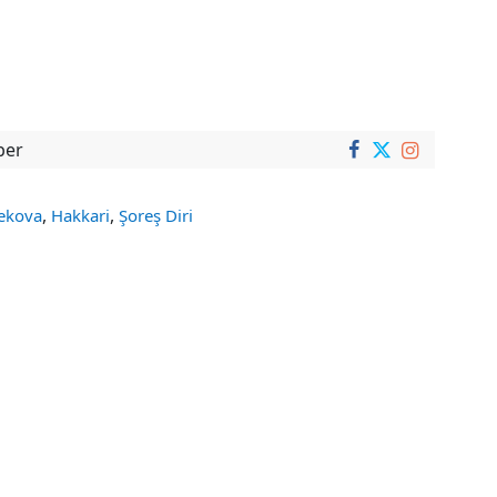
ber
,
,
ekova
Hakkari
Şoreş Diri