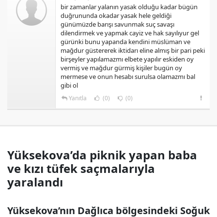
bir zamanlar yalanın yasak olduğu kadar bügün
duğrununda okadar yasak hele geldiği
günümüzde barışı savunmak suç savaşı
dilendirmek ve yapmak cayiz ve hak sayılıyur gel
gürünki bunu yapanda kendini müslüman ve
mağdur güstererek iktidarı eline almış bir pari peki
birşeyler yapılamazmı elbete yapılır eskiden oy
vermiş ve mağdur gürmiş kişiler bugün oy
mermese ve onun hesabı surulsa olamazmı bal
gibi ol
Yanıtla
(0)
(0)
Yüksekova’da piknik yapan baba
ve kızı tüfek saçmalarıyla
yaralandı
Yüksekova’nın Dağlıca bölgesindeki Soğuk