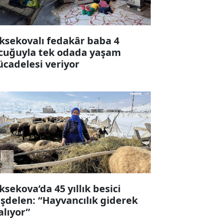
ksekovalı fedakâr baba 4
cuğuyla tek odada yaşam
cadelesi veriyor
ksekova’da 45 yıllık besici
şdelen: “Hayvancılık giderek
alıyor”