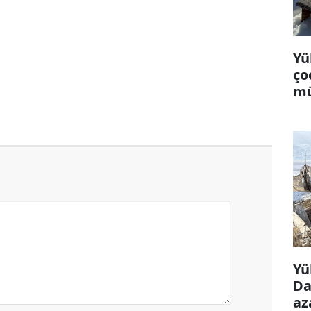
Yü
ço
mü
Yü
Da
az