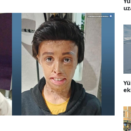
Yü
uz
Yü
ek