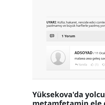
UYARI:
Küfür, hakaret, rencide edici cümlele
yazılmamış ve büyük harflerle yazılmış y
1 Yorum
ADSOYAD
/ 11 Oca
malawa awa geleq saxb
Yanıtla
(1)
Yüksekova'da yolcu
metamfetamin ele g