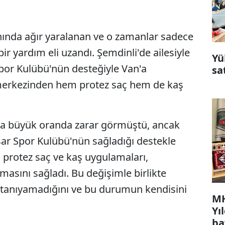
nında ağır yaralanan ve o zamanlar sadece
ir yardım eli uzandı. Şemdinli'de ailesiyle
Yü
or Kulübü'nün desteğiyle Van'a
sa
 merkezinden hem protez saç hem de kaş
da büyük oranda zarar görmüştü, ancak
şar Spor Kulübü'nün sağladığı destekle
 protez saç ve kaş uygulamaları,
asını sağladı. Bu değişimle birlikte
 tanıyamadığını ve bu durumun kendisini
MH
Yı
ba