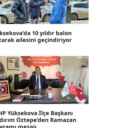
ksekova’da 10 yıldır balon
tarak ailesini geçindiriyor
P Yüksekova İlçe Başkanı
ldırım Öztepe’den Ramazan
yramı mesajı