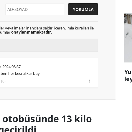
r veya imalar, inançlara saldırı içeren, imla kuralları ile
orumlar
onaylanmamaktadır
.
k 2024 08:37
Yü
en her kesi alikar buy
le
(0)
 otobüsünde 13 kilo
eçirildi