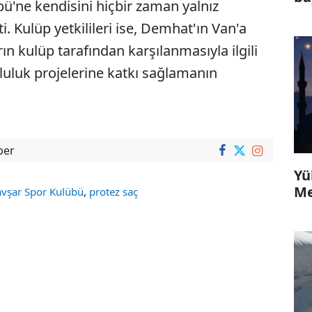
'ne kendisini hiçbir zaman yalnız
ti. Kulüp yetkilileri ise, Demhat'ın Van'a
n kulüp tarafından karşılanmasıyla ilgili
mluluk projelerine katkı sağlamanın
ber
Yü
Me
,
vşar Spor Kulübü
protez saç