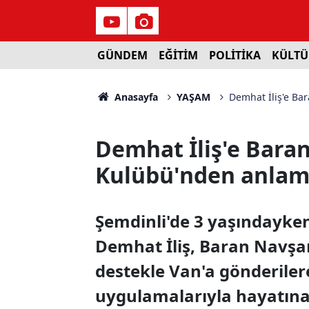
GÜNDEM
EĞİTİM
POLİTİKA
KÜLTÜ
Anasayfa
YAŞAM
Demhat İliş'e Ba
Demhat İliş'e Bara
Kulübü'nden anlaml
Şemdinli'de 3 yaşındayke
Demhat İliş, Baran Navşa
destekle Van'a gönderiler
uygulamalarıyla hayatına 