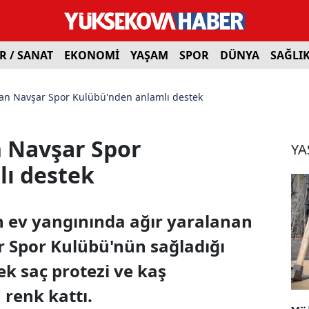
R / SANAT
EKONOMİ
YAŞAM
SPOR
DÜNYA
SAĞLI
ran Navşar Spor Kulübü'nden anlamlı destek
n Navşar Spor
YA
ı destek
n ev yangınında ağır yaralanan
r Spor Kulübü'nün sağladığı
ek saç protezi ve kaş
renk kattı.