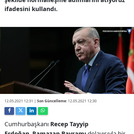
ifadesini kullandı.
12.05.2021 12:31
|
Son Güncelleme:
12.05.2021 12:30
Cumhurbaşkanı
Recep Tayyip
Erdoğan
,
Ramazan Bayramı
dolayısıyla bir