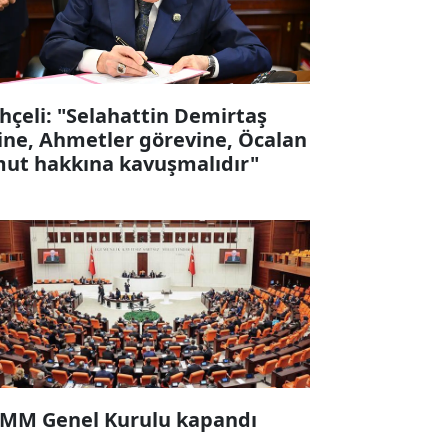
hçeli: "Selahattin Demirtaş
ine, Ahmetler görevine, Öcalan
ut hakkına kavuşmalıdır"
MM Genel Kurulu kapandı