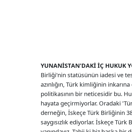
YUNANİSTAN'DAKİ İÇ HUKUK Y
Birliği'nin statüsünün iadesi ve te
azınlığın, Türk kimliğinin inkarın
politikasının bir neticesidir bu. 
hayata geçirmiyorlar. Oradaki 'Tü
derneğin, İskeçe Türk Birliğinin 
saygısızlık ediyorlar. İskeçe Türk 
yanındayız. Tabii ki biz başka bir