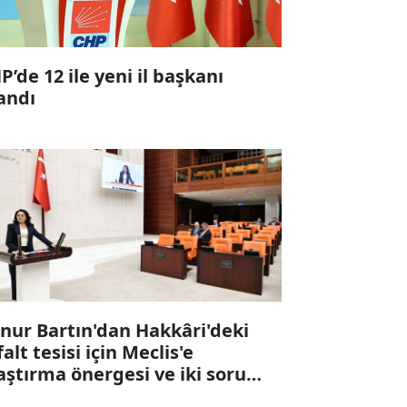
P’de 12 ile yeni il başkanı
andı
nur Bartın'dan Hakkâri'deki
falt tesisi için Meclis'e
aştırma önergesi ve iki soru
ergesi