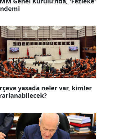
MM Genel Kurulu'nda, 'Fezleke'
ndemi
rçeve yasada neler var, kimler
rarlanabilecek?