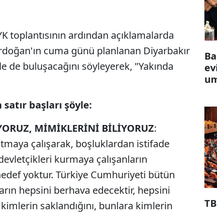
K toplantısının ardından açıklamalarda
rdoğan'ın cuma günü planlanan Diyarbakır
Ba
ile de buluşacağını söyleyerek, "Yakında
ev
um
satır başları şöyle:
ORUZ, MİMİKLERİNİ BİLİYORUZ
:
ratmaya çalışarak, boşluklardan istifade
devletçikleri kurmaya çalışanların
 hedef yoktur. Türkiye Cumhuriyeti bütün
rın hepsini berhava edecektir, hepsini
TB
 kimlerin saklandığını, bunlara kimlerin