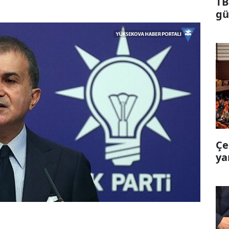
TB
gü
Çe
ya