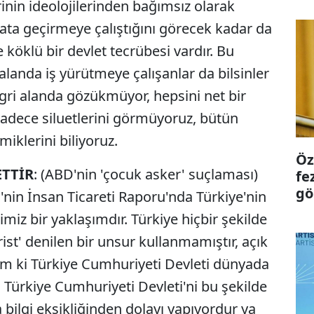
rinin ideolojilerinden bağımsız olarak
yata geçirmeye çalıştığını görecek kadar da
köklü bir devlet tecrübesi vardır. Bu
alanda iş yürütmeye çalışanlar da bilsinler
 gri alanda gözükmüyor, hepsini net bir
sadece siluetlerini görmüyoruz, bütün
iklerini biliyoruz.
Öz
ETTİR
: (ABD'nin 'çocuk asker' suçlaması)
fe
gö
'nin İnsan Ticareti Raporu'nda Türkiye'nin
iz bir yaklaşımdır. Türkiye hiçbir şekilde
rist' denilen bir unsur kullanmamıştır, açık
rum ki Türkiye Cumhuriyeti Devleti dünyada
r. Türkiye Cumhuriyeti Devleti'ni bu şekilde
a bilgi eksikliğinden dolayı yapıyordur ya