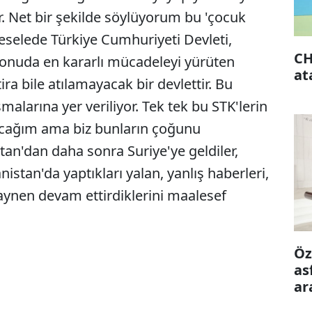
r. Net bir şekilde söylüyorum bu 'çocuk
meselede Türkiye Cumhuriyeti Devleti,
CH
konuda en kararlı mücadeleyi yürüten
at
ira bile atılamayacak bir devlettir. Bu
malarına yer veriliyor. Tek tek bu STK'lerin
acağım ama biz bunların çoğunu
tan'dan daha sonra Suriye'ye geldiler,
nistan'da yaptıkları yalan, yanlış haberleri,
 aynen devam ettirdiklerini maalesef
Öz
as
ar
ön