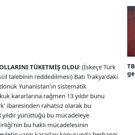
TB
OLLARINI TÜKETMİŞ OLDU
: (İskeçe Türk
ge
scil talebinin reddedilmesi) Batı Trakya'daki
a dönük Yunanistan'ın sistematik
Hukuk kararlarına rağmen 13 yıldır bunu
rk' ibaresinden rahatsız olarak bu
38 yıldır yürüttüğü bu mücadeleye
Birliği'nin bu haklı mücadelesinin
 devletin yargı kararları konusunda herhangi