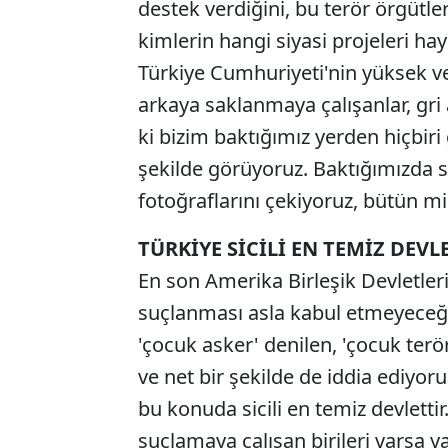
destek verdiğini, bu terör örgütle
kimlerin hangi siyasi projeleri ha
Türkiye Cumhuriyeti'nin yüksek ve 
arkaya saklanmaya çalışanlar, gri 
ki bizim baktığımız yerden hiçbiri
şekilde görüyoruz. Baktığımızda 
fotoğraflarını çekiyoruz, bütün mim
TÜRKİYE SİCİLİ EN TEMİZ DEVL
En son Amerika Birleşik Devletleri
suçlanması asla kabul etmeyeceğim
'çocuk asker' denilen, 'çocuk terö
ve net bir şekilde de iddia ediyo
bu konuda sicili en temiz devletti
suçlamaya çalışan birileri varsa y