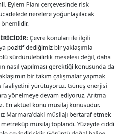
li. Eylem Planı çerçevesinde risk
mücadelede nerelere yoğunlaşılacak
 önemlidir.
İRİCİDİR:
Çevre konuları ile ilgili
a pozitif dediğimiz bir yaklaşımla
ü sürdürülebilirlik meselesi değil, daha
rın nasıl yapılması gerektiği konusunda da
yaklaşımın bir takım çalışmalar yapmak
 faaliyetini yürütüyoruz. Güneş enerjisi
ara yönelmeye devam ediyoruz. Arıtma
z. En aktüel konu müsilaj konusudur.
mız Marmara'daki müsilajı bertaraf etmek
in metreküp müsilaj toplandı. Yüzeyde ciddi
o sevindiricidir. Görüntü doğal haline