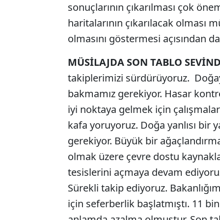
sonuçlarının çıkarılması çok önem
haritalarının çıkarılacak olması 
olmasını göstermesi açısından da
MÜSİLAJDA SON TABLO SEVİND
takiplerimizi sürdürüyoruz. Doğay
bakmamız gerekiyor. Hasar kontrol
iyi noktaya gelmek için çalışmala
kafa yoruyoruz. Doğa yanlısı bir 
gerekiyor. Büyük bir ağaçlandırma
olmak üzere çevre dostu kaynakl
tesislerini açmaya devam ediyoru
Sürekli takip ediyoruz. Bakanlığı
için seferberlik başlatmıştı. 11 b
anlamda azalma olmuştur. Son tabl