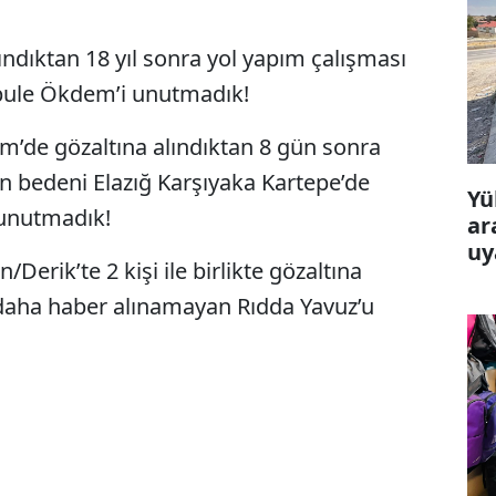
lındıktan 18 yıl sonra yol yapım çalışması
bule Ökdem’i unutmadık!
m’de gözaltına alındıktan 8 gün sonra
n bedeni Elazığ Karşıyaka Kartepe’de
Yü
unutmadık!
ar
uy
Derik’te 2 kişi ile birlikte gözaltına
 daha haber alınamayan Rıdda Yavuz’u