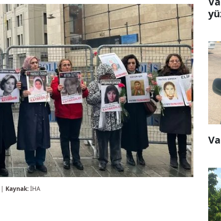
Va
yü
Va
 |
Kaynak:
İHA