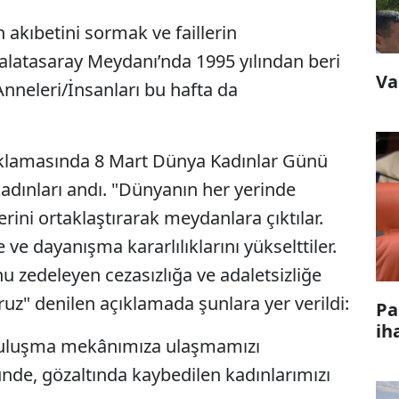
 akıbetini sormak ve faillerin
alatasaray Meydanı’nda 1995 yılından beri
Va
neleri/İnsanları bu hafta da
çıklamasında 8 Mart Dünya Kadınlar Günü
adınları andı. "Dünyanın her yerinde
lerini ortaklaştırarak meydanlara çıktılar.
 ve dayanışma kararlılıklarını yükselttiler.
nu zedeleyen cezasızlığa ve adaletsizliğe
oruz" denilen açıklamada şunlara yer verildi:
Pa
ih
 buluşma mekânımıza ulaşmamızı
nde, gözaltında kaybedilen kadınlarımızı