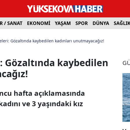
R / SANAT
EKONOMİ
YAŞAM
SPOR
DÜNYA
SAĞLI
leri: Gözaltında kaybedilen kadınları unutmayacağız!
: Gözaltında kaybedilen
G
cağız!
uncu hafta açıklamasında
adını ve 3 yaşındaki kız