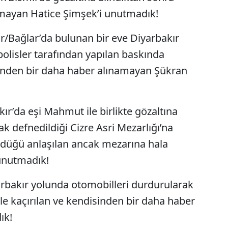
amayan Hatice Şimşek’i unutmadık!
ır/Bağlar’da bulunan bir eve Diyarbakır
polisler tarafından yapılan baskında
sinden bir daha haber alınamayan Şükran
ır’da eşi Mahmut ile birlikte gözaltına
ak defnedildiği Cizre Asri Mezarlığı’na
üldüğü anlaşılan ancak mezarına hala
unutmadık!
yarbakır yolunda otomobilleri durdurularak
 ile kaçırılan ve kendisinden bir daha haber
ık!