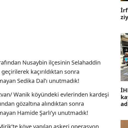
İr
zi
arafından Nusaybin ilçesinin Selahaddin
geçirilerek kaçırıldıktan sonra
mayan Sedika Dal’ı unutmadık!
İH
Tatvan/ Wanik köyündeki evlerinden kardeşi
ka
fından gözaltına alındıktan sonra
ad
mayan Hamide Şarlı’yı unutmadık!
Mirik’te köye yapılan askeri operasyon