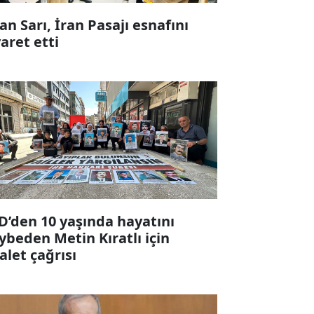
fan Sarı, İran Pasajı esnafını
yaret etti
D’den 10 yaşında hayatını
ybeden Metin Kıratlı için
alet çağrısı