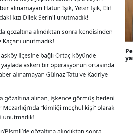
er alınamayan Hatun Işık, Yeter Işık, Elif
daki kızı Dilek Serin'i unutmadık!
’da gözaltına alındıktan sonra kendisinden
e Kaçar’ı unutmadık!
Pe
Hasköy ilçesine bağlı Ortaç köyünde
ya
ri yaylada askeri bir operasyonun ortasında
haber alınamayan Gülnaz Tatu ve Kadriye
da gözaltına alınan, işkence görmüş bedeni
 Mezarlığı’nda “kimliği meçhul kişi” olarak
i unutmadık!
r/Bismil’de gözaltına alındıktan sonra