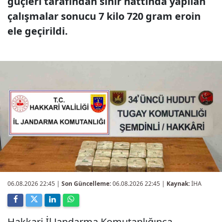
güçleri tarafından sınır hattında yapılan
çalışmalar sonucu 7 kilo 720 gram eroin
ele geçirildi.
06.08.2026 22:45
|
Son Güncelleme:
06.08.2026 22:45 |
Kaynak:
İHA
Hakkari İl Jandarma Komutanlığınca