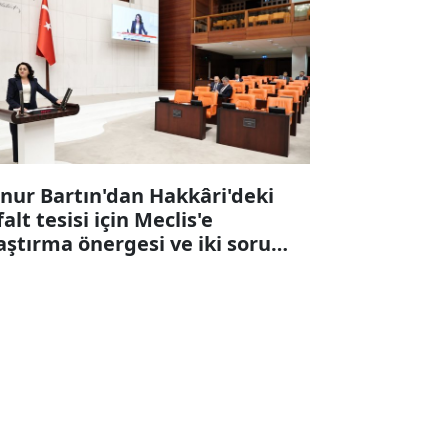
nur Bartın'dan Hakkâri'deki
falt tesisi için Meclis'e
aştırma önergesi ve iki soru
ergesi