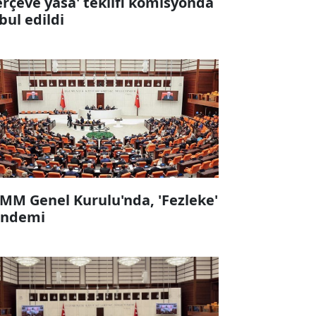
erçeve yasa' teklifi komisyonda
bul edildi
MM Genel Kurulu'nda, 'Fezleke'
ndemi