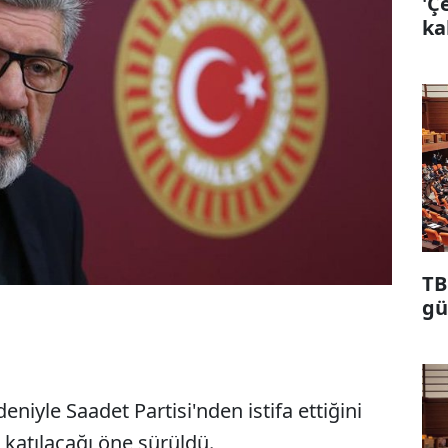
'Ç
ka
TB
gü
eniyle Saadet Partisi'nden istifa ettiğini
katılacağı öne sürüldü.