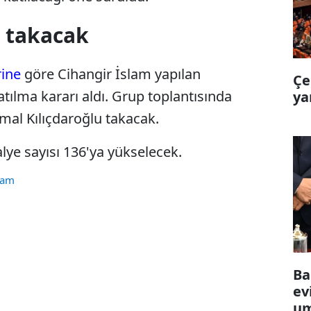
u takacak
ine
göre Cihangir İslam yapılan
Çe
ılma kararı aldı. Grup toplantısında
ya
mal Kılıçdaroğlu takacak.
lye sayısı 136'ya yükselecek.
lam
Ba
ev
um