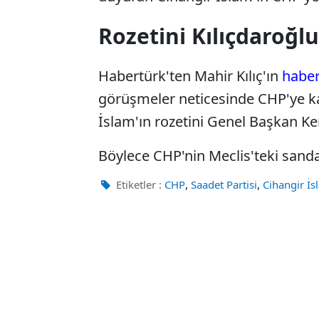
Rozetini Kılıçdaroğl
Habertürk'ten Mahir Kılıç'ın
haber
görüşmeler neticesinde CHP'ye kat
İslam'ın rozetini Genel Başkan Ke
Böylece CHP'nin Meclis'teki sanda
,
,
Etiketler :
CHP
Saadet Partisi
Cihangir İs