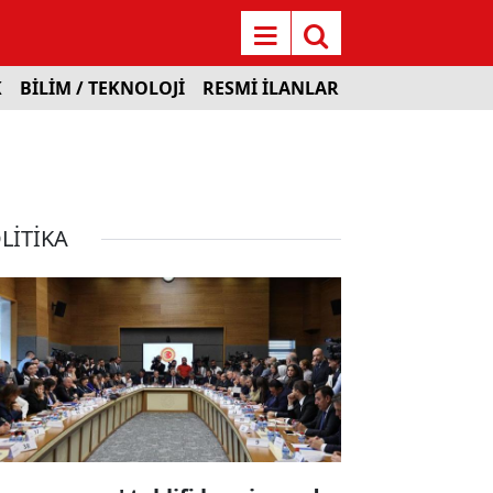
K
BİLİM / TEKNOLOJİ
RESMİ İLANLAR
LİTİKA