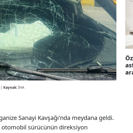
Öz
as
ar
ön
 |
Kaynak:
İHA
rganize Sanayi Kavşağı'nda meydana geldi.
 otomobil sürücünün direksiyon