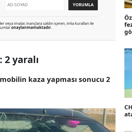
Öz
fe
r veya imalar, inançlara saldırı içeren, imla kuralları ile
orumlar
onaylanmamaktadır
.
gö
 2 yaralı
tomobilin kaza yapması sonucu 2
CH
at