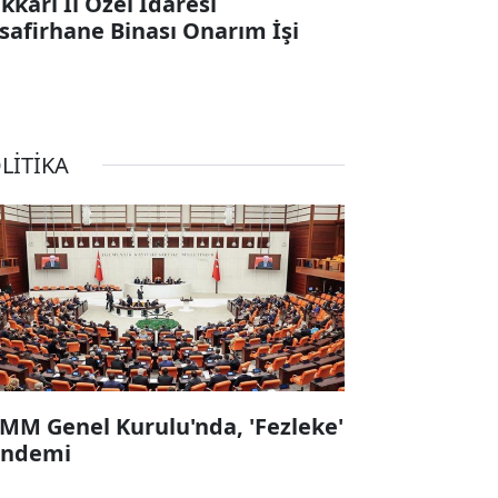
kkari İl Özel İdaresi
safirhane Binası Onarım İşi
LİTİKA
MM Genel Kurulu'nda, 'Fezleke'
ndemi