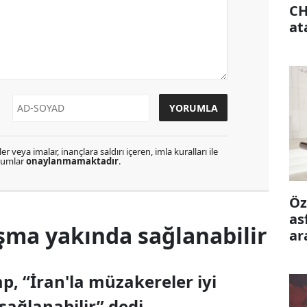
CH
at
r veya imalar, inançlara saldırı içeren, imla kuralları ile
orumlar
onaylanmamaktadır
.
Öz
as
şma yakında sağlanabilir
ar
ön
, “İran'la müzakereler iyi
sağlanabilir” dedi.