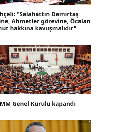
hçeli: "Selahattin Demirtaş
ine, Ahmetler görevine, Öcalan
ut hakkına kavuşmalıdır"
MM Genel Kurulu kapandı