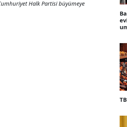
 Cumhuriyet Halk Partisi büyümeye
Ba
ev
um
TB