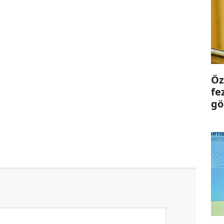
Öz
fe
gö