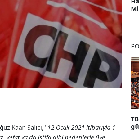
Ha
Mi
PO
TB
gü
uz Kaan Salıcı, "
12 Ocak 2021 itibarıyla 1
, vefat ya da istifa gibi nedenlerle üye