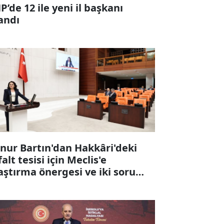
P’de 12 ile yeni il başkanı
andı
nur Bartın'dan Hakkâri'deki
falt tesisi için Meclis'e
aştırma önergesi ve iki soru
ergesi