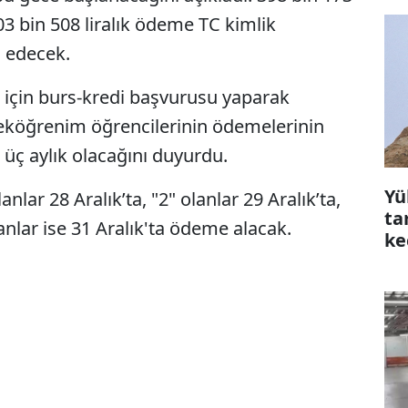
3 bin 508 liralık ödeme TC kimlik
 edecek.
 için burs-kredi başvurusu yaparak
köğrenim öğrencilerinin ödemelerinin
üç aylık olacağını duyurdu.
Yü
lar 28 Aralık’ta, "2" olanlar 29 Aralık’ta,
ta
olanlar ise 31 Aralık'ta ödeme alacak.
ke
çı