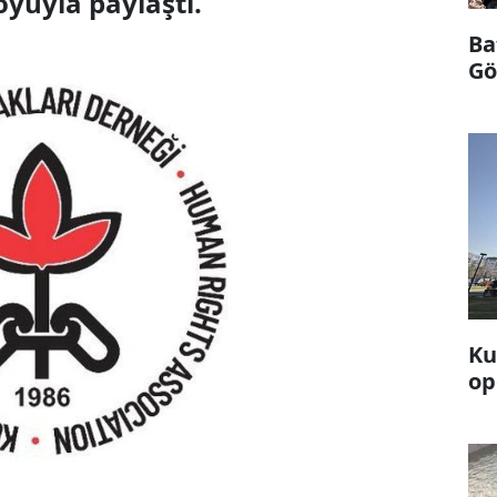
oyuyla paylaştı.
Ba
Göl
Ku
op