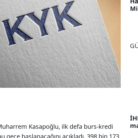
Ha
Mi
G
İH
ma
uharrem Kasapoğlu, ilk defa burs-kredi
u gece başlanacağını açıkladı. 398 bin 173