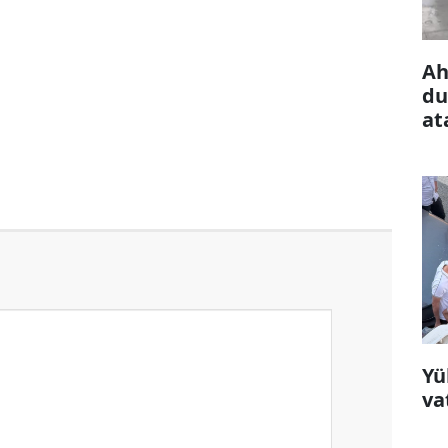
Ah
du
at
Yü
va