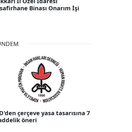
kkari İl Özel İdaresi
safirhane Binası Onarım İşi
ÜNDEM
D'den çerçeve yasa tasarısına 7
ddelik öneri