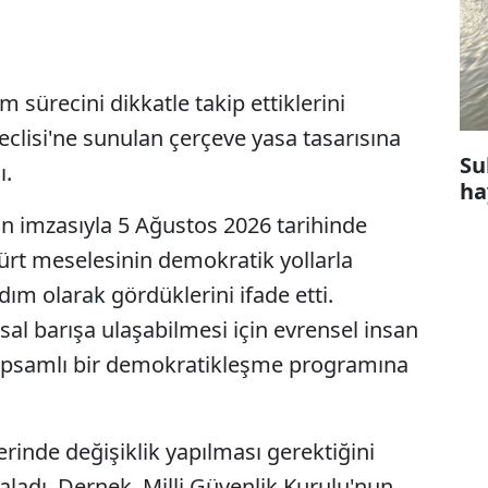
 sürecini dikkatle takip ettiklerini
eclisi'ne sunulan çerçeve yasa tasarısına
Su
ı.
ha
in imzasıyla 5 Ağustos 2026 tarihinde
ürt meselesinin demokratik yollarla
ım olarak gördüklerini ifade etti.
sal barışa ulaşabilmesi için evrensel insan
 kapsamlı bir demokratikleşme programına
rinde değişiklik yapılması gerektiğini
ıraladı. Dernek, Milli Güvenlik Kurulu'nun