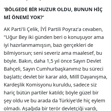
'BÖLGEDE BİR HUZUR OLDU, BUNUN HİÇ
Mİ ÖNEMİ YOK?'
AK Parti'li Çelik, İYİ Partili Poyraz'a cevaben,
"Uğur Bey iki günden beri o konuşuyor ama
iyi hazırlanmamışsın, bazı gerçekleri de
bilmiyorsun; seni severiz ama maalesef, bu
böyle. Bakın, daha 1,5 yıl önce Sayın Devlet
Bahçeli, Sayın Cumhurbaşkanımız bu süreci
başlattı; devlet bir karar aldı, Millî Dayanışma,
Kardeşlik Komisyonu kuruldu, sadece siz
hariç bütün partiler katıldı; böyle güzel bir
şey oldu ve bu arada da Türkiye'de hiç eylem
olmadı. Aşağıda bir terör devletçiği vardı,