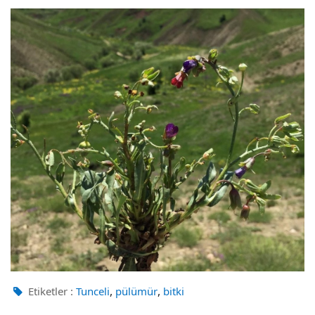
,
,
Etiketler :
Tunceli
pülümür
bitki