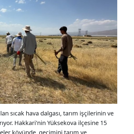
an sıcak hava dalgası, tarım işçilerinin ve
tırıyor. Hakkari'nin Yüksekova ilçesine 15
ler köyünde, geçimini tarım ve