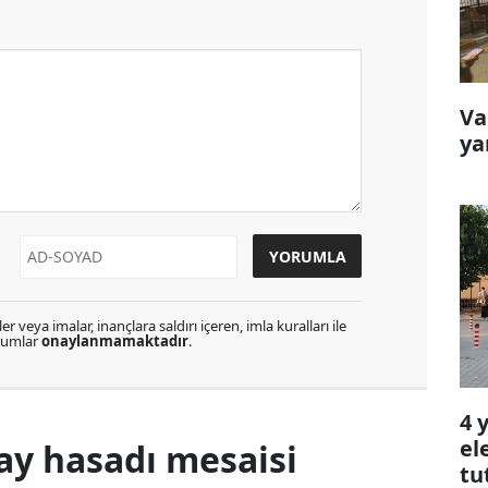
Va
ya
r veya imalar, inançlara saldırı içeren, imla kuralları ile
orumlar
onaylanmamaktadır
.
4 
el
y hasadı mesaisi
tu