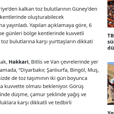
iye’den kalkan toz bulutlarının Güney’den
 kentlerinde oluşturabilecek
ma yayınladı. Yapılan açıklamaya göre, 6
 günleri bölge kentlerinde kuvvetli
TB
toz bulutlarına karşı yurttaşların dikkati
sü
dü
ma
nak,
Hakkari
, Bitlis ve Van çevrelerinde yer
klamada, “Diyarbakır, Şanlıurfa, Bingöl, Muş,
imizde de toz taşımının iki gün boyunca
rta kuvvette olması bekleniyor. Görüş
inde düşme, çamur şeklinde yağış ve
lara karşı dikkatli ve tedbirli
Ya