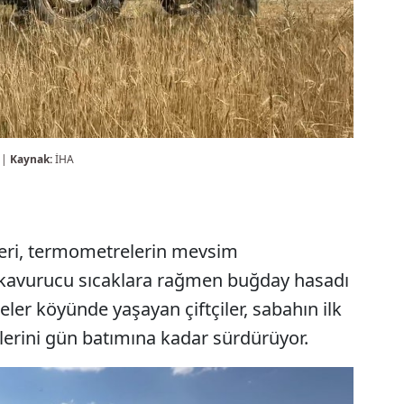
 |
Kaynak:
İHA
ileri, termometrelerin mevsim
i kavurucu sıcaklara rağmen buğday hasadı
edeler köyünde yaşayan çiftçiler, sabahın ilk
ailerini gün batımına kadar sürdürüyor.