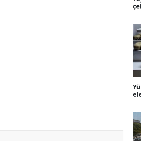
çe
Yü
el