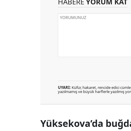
HABERE
YORUM KAT
UYARI:
Küfür, hakaret, rencide edici cümlele
yazılmamış ve büyük harflerle yazılmış y
Yüksekova’da buğda