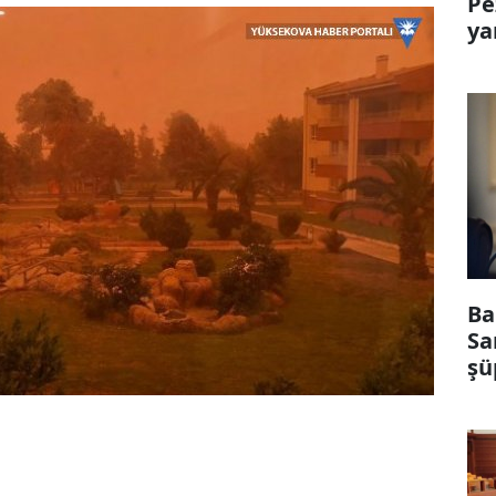
Pe
ya
Ba
Sa
şü