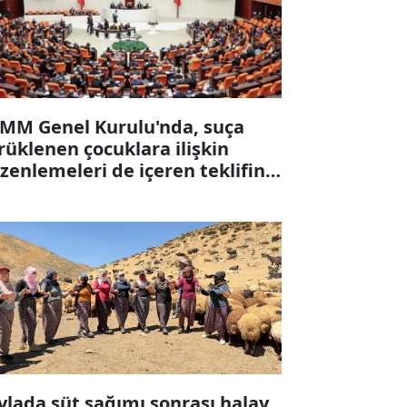
MM Genel Kurulu'nda, suça
rüklenen çocuklara ilişkin
zenlemeleri de içeren teklifin 6
ddesi kabul edildi
ylada süt sağımı sonrası halay