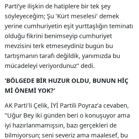
Parti’ye ilişkin de hatiplere bir tek şey
söyleyeceğim; Şu 'Kürt meselesi' demek
yerine cumhuriyetin eşit yurttaşlığın teminatı
olduğu fikrini benimseyip cumhuriyet
mevzisini terk etmeseydiniz bugün bu
tartışmanın tarafı değildik, yanımızda bu
mücadeleyi veriyordunuz" dedi.
'BÖLGEDE BİR HUZUR OLDU, BUNUN HİÇ
Mİ ÖNEMİ YOK?'
AK Parti'li Çelik, İYİ Partili Poyraz'a cevaben,
"Uğur Bey iki günden beri o konuşuyor ama
iyi hazırlanmamışsın, bazı gerçekleri de
bilmiyorsun; seni severiz ama maalesef, bu