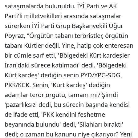
sataşmalarda bulunuldu. İYİ Parti ve AK
Parti'li milletvekilleri arasında sataşmalar
sürerken İYİ Parti Grup Başkanvekili Uğur
Poyraz, "Örgütün tabanı teröristler, örgütün
tabanı Kürtler değil. Yine, hatip çok enteresan
bir cümle sarf etti, 'Bölgedeki Kürt kardeşler
İran'daki sürece katılmadı' dedi. 'Bölgedeki
Kürt kardeş' dediğin senin PYD/YPG-SDG,
PKK/KCK. Senin, 'Kürt kardeş' dediğin
adamlar terör örgütü, tamam mı? Şimdi
'pazarlıksız' dedi, bu sürecin başında kendisi
de ifade etti, 'PKK kendini feshetme
beyanında bulundu' dedi, 'Silahları bıraktı'
dedi; o zaman bu kanunu niye çıkarıyor? Yeni