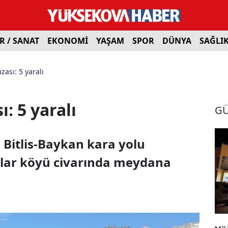
R / SANAT
EKONOMİ
YAŞAM
SPOR
DÜNYA
SAĞLI
kazası: 5 yaralı
ı: 5 yaralı
G
, Bitlis-Baykan kara yolu
ılar köyü civarında meydana