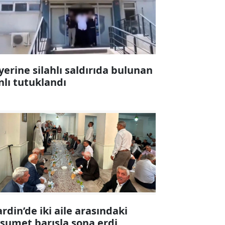
 yerine silahlı saldırıda bulunan
nlı tutuklandı
rdin’de iki aile arasındaki
sumet barışla sona erdi