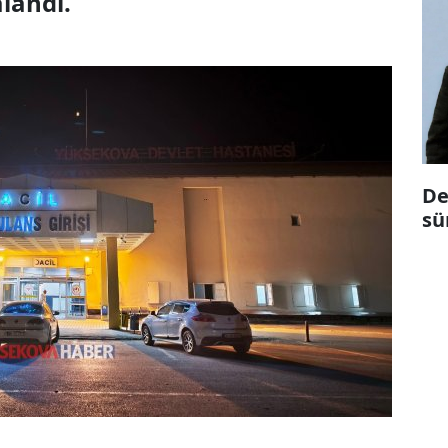
landı.
De
sü