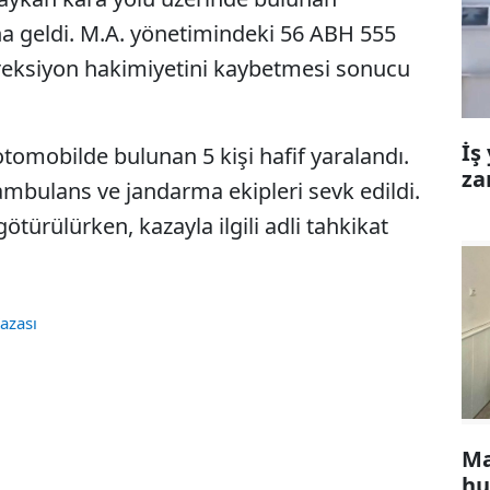
a geldi. M.A. yönetimindeki 56 ABH 555
reksiyon hakimiyetini kaybetmesi sonucu
İş
tomobilde bulunan 5 kişi hafif yaralandı.
za
mbulans ve jandarma ekipleri sevk edildi.
ötürülürken, kazayla ilgili adli tahkikat
Kazası
Ma
hu