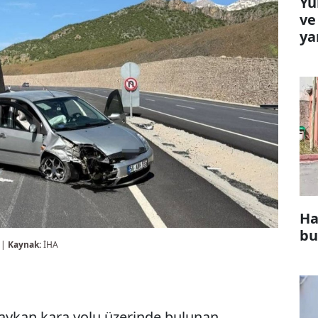
Yü
ve
ya
Ha
bu
 |
Kaynak:
İHA
-Baykan kara yolu üzerinde bulunan