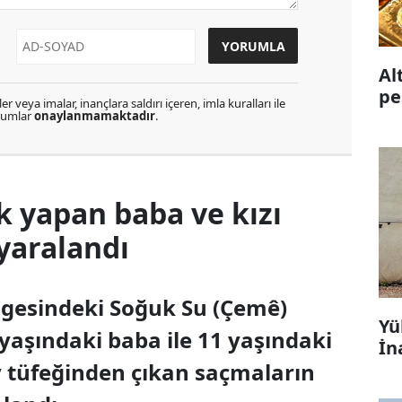
Al
pe
r veya imalar, inançlara saldırı içeren, imla kuralları ile
orumlar
onaylanmamaktadır
.
k yapan baba ve kızı
yaralandı
lgesindeki Soğuk Su (Çemê)
Yü
yaşındaki baba ile 11 yaşındaki
İn
v tüfeğinden çıkan saçmaların