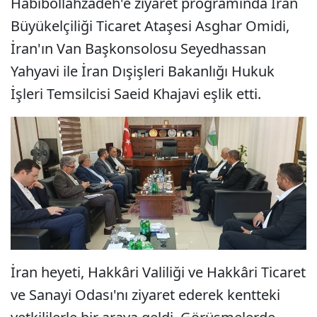
Habibollahzadeh'e ziyaret programında İran
Büyükelçiliği Ticaret Ataşesi Asghar Omidi,
İran'ın Van Başkonsolosu Seyedhassan
Yahyavi ile İran Dışişleri Bakanlığı Hukuk
İşleri Temsilcisi Saeid Khajavi eşlik etti.
İran heyeti, Hakkâri Valiliği ve Hakkâri Ticaret
ve Sanayi Odası'nı ziyaret ederek kentteki