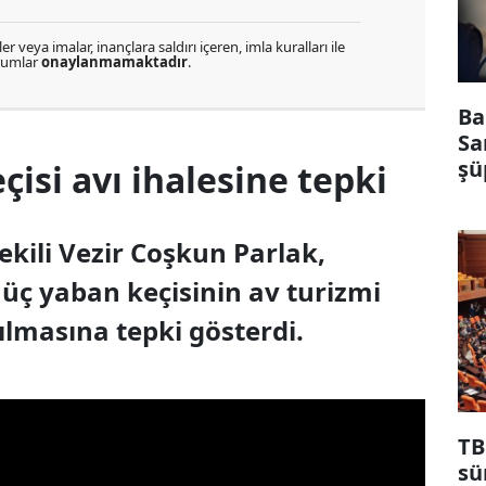
r veya imalar, inançlara saldırı içeren, imla kuralları ile
orumlar
onaylanmamaktadır
.
Ba
Sa
şü
çisi avı ihalesine tepki
ekili Vezir Coşkun Parlak,
üç yaban keçisinin av turizmi
lmasına tepki gösterdi.
TB
sü