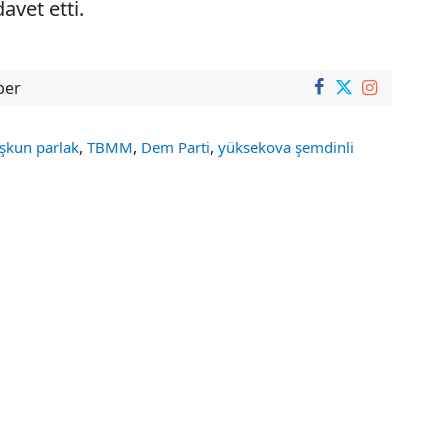
vet etti.
ber
,
,
,
oşkun parlak
TBMM
Dem Parti
yüksekova şemdinli