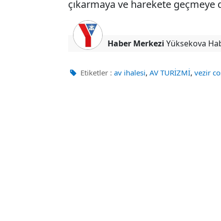
çıkarmaya ve harekete geçmeye da
Haber Merkezi
Yüksekova Ha
,
,
Etiketler :
av ihalesi
AV TURİZMİ
vezir c