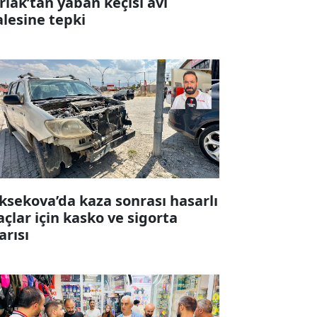
rlak’tan yaban keçisi avı
alesine tepki
ksekova’da kaza sonrası hasarlı
açlar için kasko ve sigorta
arısı