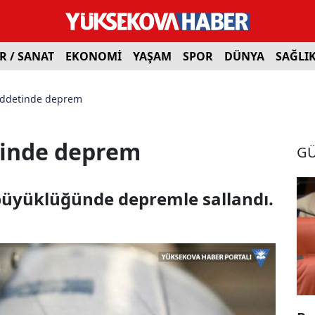
R / SANAT
EKONOMİ
YAŞAM
SPOR
DÜNYA
SAĞLI
şiddetinde deprem
etinde deprem
G
 büyüklüğünde depremle sallandı.