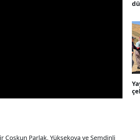
dü
ma
Ya
çe
zir Coşkun Parlak, Yüksekova ve Şemdinli