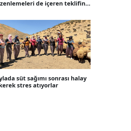
zenlemeleri de içeren teklifin 6
ddesi kabul edildi
ylada süt sağımı sonrası halay
kerek stres atıyorlar