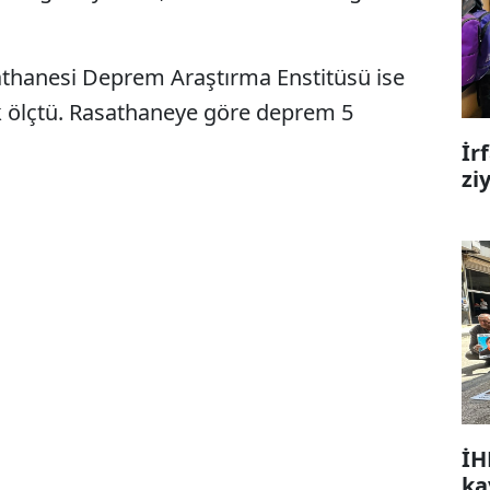
sathanesi Deprem Araştırma Enstitüsü ise
 ölçtü. Rasathaneye göre deprem 5
İr
zi
İH
ka