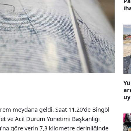
Pa
ih
Yü
ar
uy
rem meydana geldi. Saat 11.20'de Bingöl
t ve Acil Durum Yönetimi Başkanlığı
na göre yerin 7,3 kilometre derinliğinde