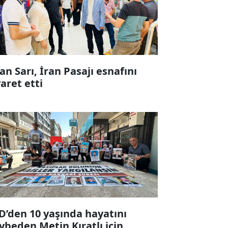
fan Sarı, İran Pasajı esnafını
yaret etti
D’den 10 yaşında hayatını
ybeden Metin Kıratlı için