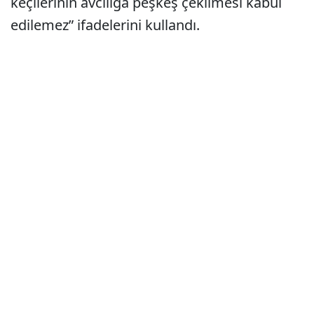
keçilerinin avcılığa peşkeş çekilmesi kabul
edilemez” ifadelerini kullandı.