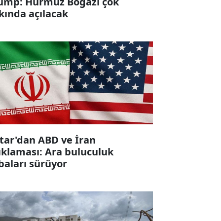
ump: Hürmüz Boğazı çok
kında açılacak
tar'dan ABD ve İran
ıklaması: Ara buluculuk
baları sürüyor