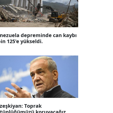
nezuela depreminde can kaybı
bin 125'e yükseldi.
zeşkiyan: Toprak
tünlüğümüzü koruyacağız