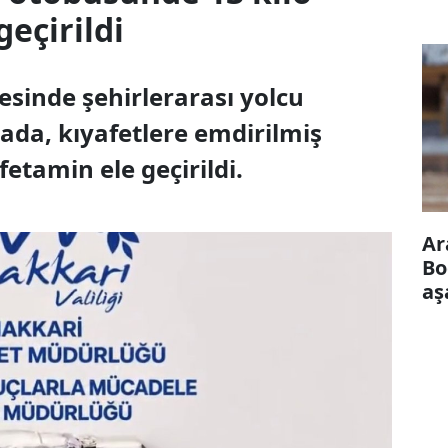
eçirildi
esinde şehirlerarası yolcu
da, kıyafetlere emdirilmiş
tamin ele geçirildi.
Ar
Bo
aş