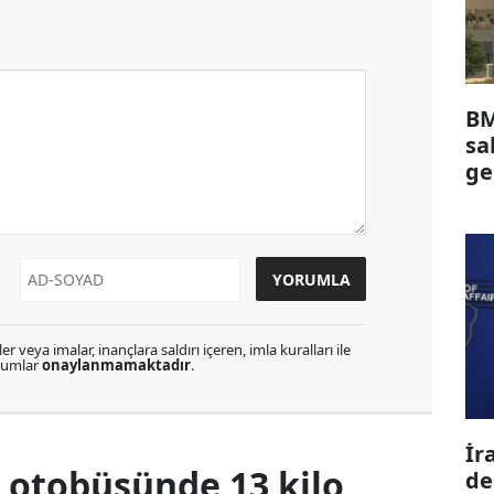
BM
sa
ge
r veya imalar, inançlara saldırı içeren, imla kuralları ile
orumlar
onaylanmamaktadır
.
İr
 otobüsünde 13 kilo
de