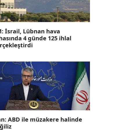
: İsrail, Lübnan hava
hasında 4 günde 125 ihlal
rçekleştirdi
an: ABD ile müzakere halinde
ğiliz