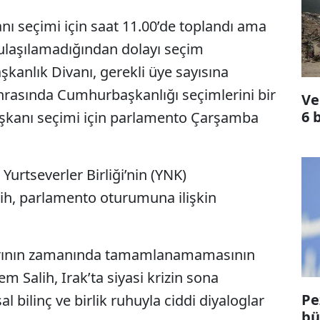
 seçimi için saat 11.00’de toplandı ama
 ulaşılamadığından dolayı seçim
kanlık Divanı, gerekli üye sayısına
rasında Cumhurbaşkanlığı seçimlerini bir
Ve
6 
aşkanı seçimi için parlamento Çarşamba
urtseverler Birliği’nin (YNK)
h, parlamento oturumuna ilişkin
arının zamanında tamamlanamamasının
em Salih, Irak’ta siyasi krizin sona
Pe
al bilinç ve birlik ruhuyla ciddi diyaloglar
bü