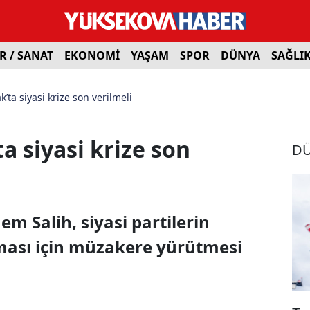
R / SANAT
EKONOMİ
YAŞAM
SPOR
DÜNYA
SAĞLI
’ta siyasi krize son verilmeli
a siyasi krize son
D
 Salih, siyasi partilerin
ılması için müzakere yürütmesi