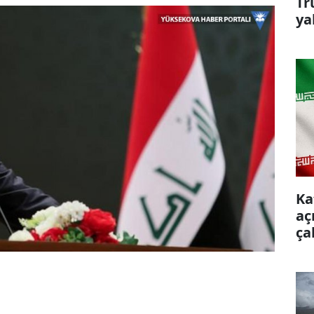
Tr
ya
Ka
aç
ça