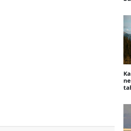
Ka
ne
ta