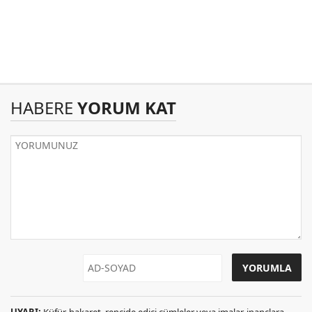
HABERE
YORUM KAT
UYARI:
Küfür, hakaret, rencide edici cümleler veya imalar, inançlara