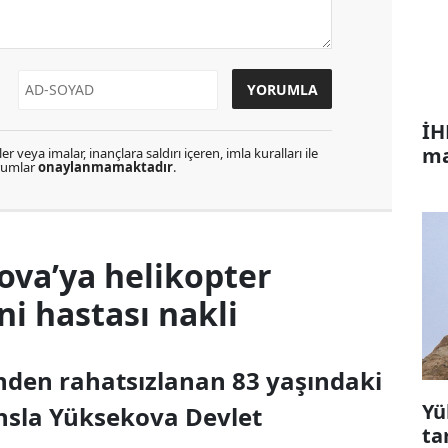
İH
ma
r veya imalar, inançlara saldırı içeren, imla kuralları ile
orumlar
onaylanmamaktadır
.
ova’ya helikopter
 hastası nakli
inden rahatsızlanan 83 yaşındaki
Yü
nsla Yüksekova Devlet
ta