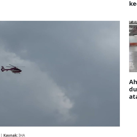
ke
çı
Ah
du
at
 |
Kaynak:
İHA