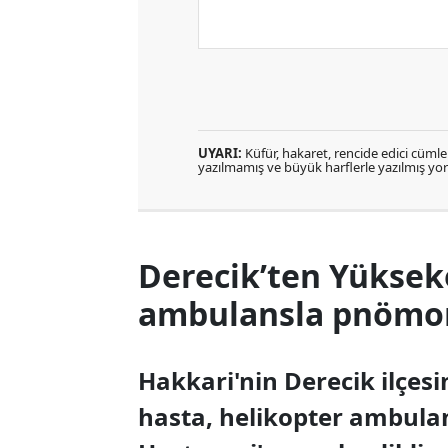
UYARI:
Küfür, hakaret, rencide edici cümlele
yazılmamış ve büyük harflerle yazılmış y
Derecik’ten Yüksek
ambulansla pnömoni
Hakkari'nin Derecik ilçes
hasta, helikopter ambula