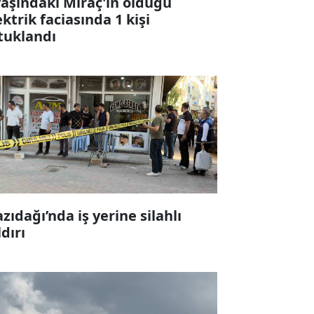
yaşındaki Miraç'ın öldüğü
ektrik faciasında 1 kişi
tuklandı
zıdağı’nda iş yerine silahlı
ldırı