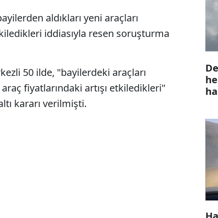
yilerden aldıkları yeni araçları
 etkiledikleri iddiasıyla resen soruşturma
De
li 50 ilde, "bayilerdeki araçları
he
raç fiyatlarındaki artışı etkiledikleri"
ha
tı kararı verilmişti.
Ha