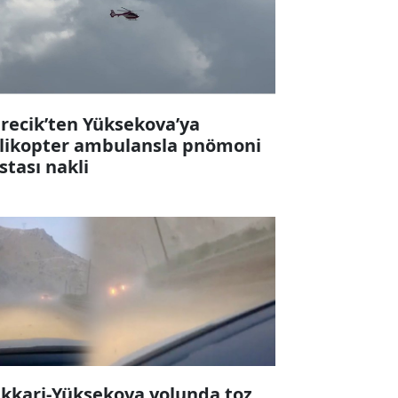
recik’ten Yüksekova’ya
likopter ambulansla pnömoni
stası nakli
kkari-Yüksekova yolunda toz