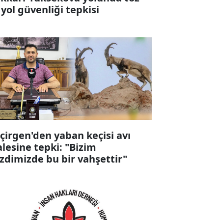
 yol güvenliği tepkisi
çirgen'den yaban keçisi avı
alesine tepki: "Bizim
zdimizde bu bir vahşettir"