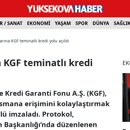
R / SANAT
EKONOMİ
YAŞAM
SPOR
DÜNYA
SAĞLI
arına KGF teminatlı kredi yolu açıldı
 KGF teminatlı kredi
E
e Kredi Garanti Fonu A.Ş. (KGF),
nsmana erişimini kolaylaştırmak
olü imzaladı. Protokol,
m Başkanlığı’nda düzenlenen