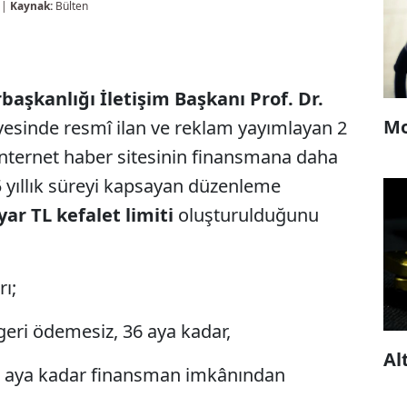
 |
Kaynak:
Bülten
aşkanlığı İletişim Başkanı Prof. Dr.
Mo
ayesinde resmî ilan ve reklam yayımlayan 2
 internet haber sitesinin finansmana daha
 5 yıllık süreyi kapsayan düzenleme
lyar TL kefalet limiti
oluşturulduğunu
rı;
geri ödemesiz, 36 aya kadar,
Al
8 aya kadar finansman imkânından