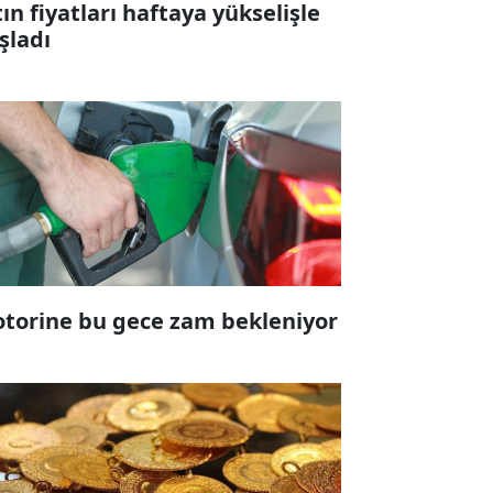
tın fiyatları haftaya yükselişle
şladı
torine bu gece zam bekleniyor