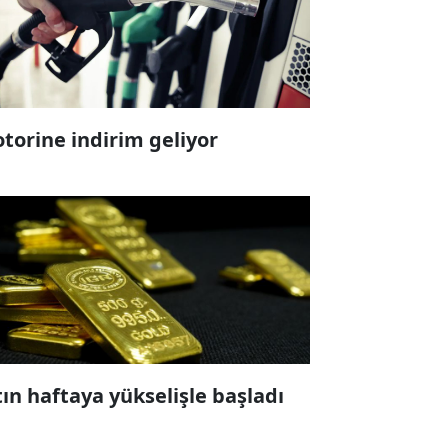
torine indirim geliyor
tın haftaya yükselişle başladı