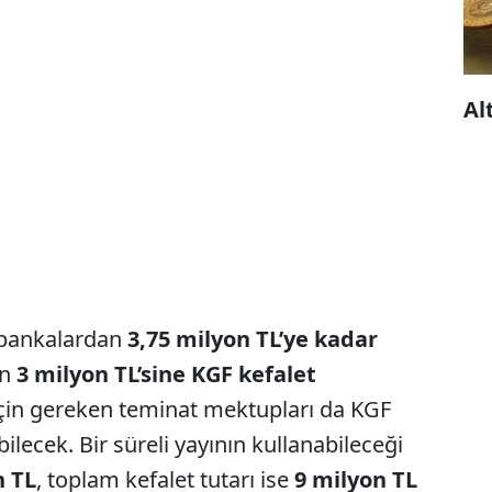
Al
i bankalardan
3,75 milyon TL’ye kadar
un
3 milyon TL’sine KGF kefalet
i için gereken teminat mektupları da KGF
ilecek. Bir süreli yayının kullanabileceği
n TL
, toplam kefalet tutarı ise
9 milyon TL