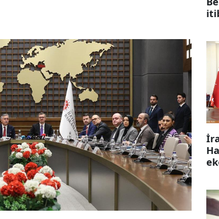
Be
it
İr
Ha
ek