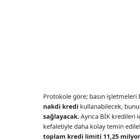
Protokole göre; basın işletmeler
nakdi kredi
kullanabilecek, bun
sağlayacak
. Ayrıca BİK krediler
kefaletiyle daha kolay temin edileb
toplam kredi limiti 11,25 milyo