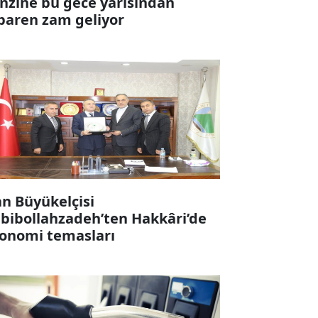
nzine bu gece yarısından
ibaren zam geliyor
an Büyükelçisi
bibollahzadeh’ten Hakkâri’de
onomi temasları