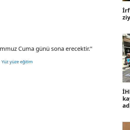
İr
zi
Temmuz Cuma günü sona erecektir."
,
Yüz yüze eğitim
İH
ka
ad