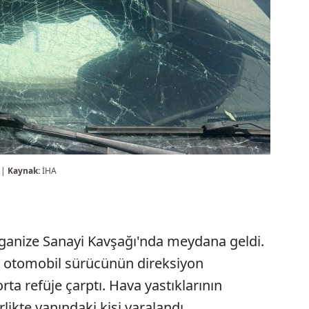
 |
Kaynak:
İHA
rganize Sanayi Kavşağı'nda meydana geldi.
 otomobil sürücünün direksiyon
ta refüje çarptı. Hava yastıklarının
likte yanındaki kişi yaralandı.