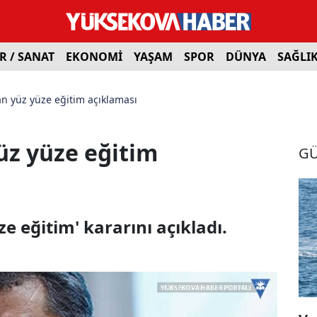
R / SANAT
EKONOMİ
YAŞAM
SPOR
DÜNYA
SAĞLI
an yüz yüze eğitim açıklaması
üz yüze eğitim
G
e eğitim' kararını açıkladı.