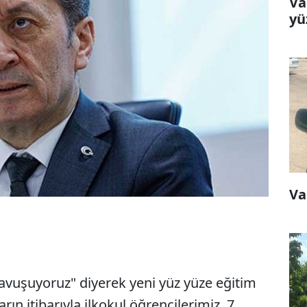
Va
yü
Va
"Kavuşuyoruz" diyerek yeni yüz yüze eğitim
rın itibarıyla ilkokul öğrencilerimiz, 7