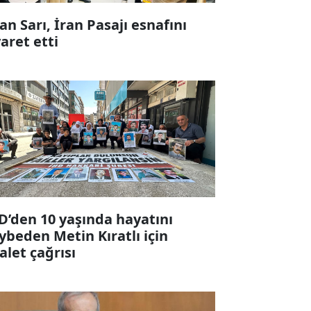
fan Sarı, İran Pasajı esnafını
yaret etti
D’den 10 yaşında hayatını
ybeden Metin Kıratlı için
alet çağrısı