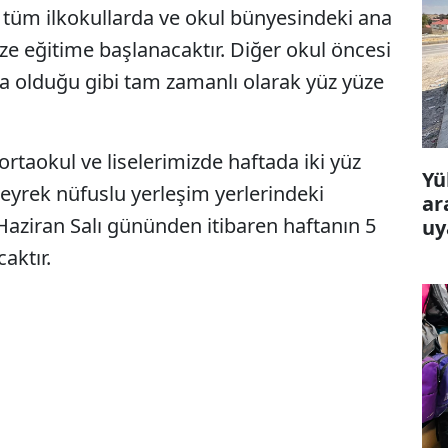
 tüm ilkokullarda ve okul bünyesindeki ana
üze eğitime başlanacaktır. Diğer okul öncesi
 olduğu gibi tam zamanlı olarak yüz yüze
rtaokul ve liselerimizde haftada iki yüz
Yü
seyrek nüfuslu yerleşim yerlerindeki
ar
Haziran Salı gününden itibaren haftanın 5
uy
aktır.