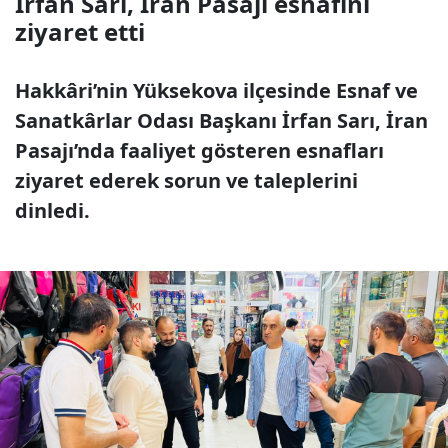
İrfan Sarı, İran Pasajı esnafını
ziyaret etti
Hakkâri’nin Yüksekova ilçesinde Esnaf ve
Sanatkârlar Odası Başkanı İrfan Sarı, İran
Pasajı’nda faaliyet gösteren esnafları
ziyaret ederek sorun ve taleplerini
dinledi.