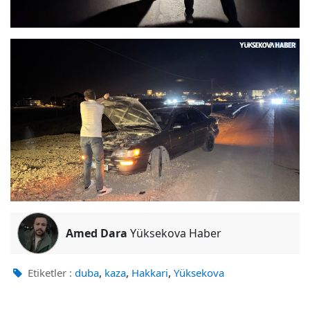
Amed Dara
Yüksekova Haber
,
,
,
Etiketler :
duba
kaza
Hakkari
Yüksekova