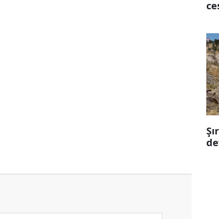
ce
Şı
de