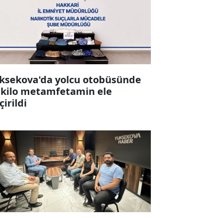
ksekova'da yolcu otobüsünde
 kilo metamfetamin ele
çirildi