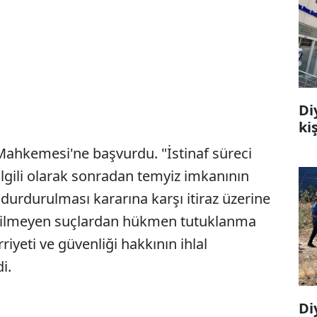
Di
ki
ahkemesi'ne başvurdu. "İstinaf süreci
lgili olarak sonradan temyiz imkanının
durdurulması kararına karşı itiraz üzerine
dilmeyen suçlardan hükmen tutuklanma
rriyeti ve güvenliği hakkının ihlal
i.
Di