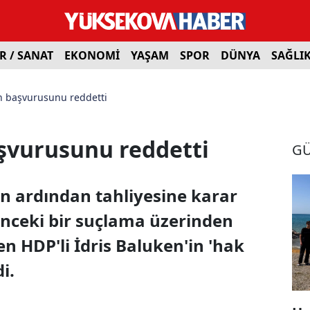
R / SANAT
EKONOMİ
YAŞAM
SPOR
DÜNYA
SAĞLI
n başvurusunu reddetti
şvurusunu reddetti
G
in ardından tahliyesine karar
önceki bir suçlama üzerinden
n HDP'li İdris Baluken'in 'hak
i.