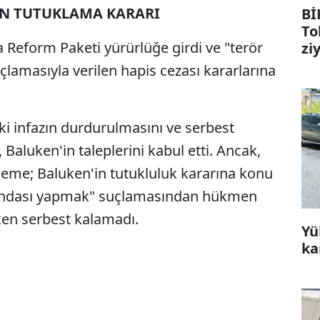
AN TUTUKLAMA KARARI
Bİ
To
a Reform Paketi yürürlüğe girdi ve "terör
zi
amasıyla verilen hapis cezası kararlarına
i infazın durdurulmasını ve serbest
 Baluken'in taleplerini kabul etti. Ancak,
hkeme; Baluken'in tutukluluk kararına konu
andası yapmak" suçlamasından hükmen
ken serbest kalamadı.
Yü
ka