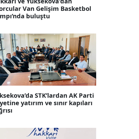
kkari ve Yüksekova'dan
orcular Van Gelişim Basketbol
mpı’nda buluştu
ksekova’da STK’lardan AK Parti
yetine yatırım ve sınır kapıları
ğrısı