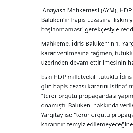
Anayasa Mahkemesi (AYM), HDP mi
Baluken’in hapis cezasına ilişkin 
başlanmaması” gerekçesiyle redde
Mahkeme, İdris Baluken'in 1. Yarg
karar verilmesine rağmen, tutuklu
üzerinden devam ettirilmesinin ha
Eski HDP milletvekili tutuklu İdris
gün hapis cezası kararını istina
"terör örgütü propagandası yapma
onamıştı. Baluken, hakkında verile
Yargıtay ise "terör örgütü propag
kararının temyiz edilemeyeceğine 