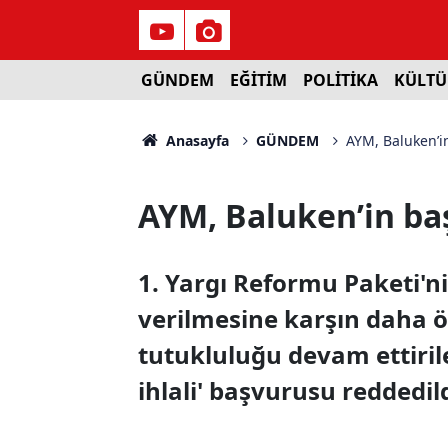
GÜNDEM
EĞİTİM
POLİTİKA
KÜLTÜ
Anasayfa
GÜNDEM
AYM, Baluken’i
AYM, Baluken’in ba
1. Yargı Reformu Paketi'n
verilmesine karşın daha 
tutukluluğu devam ettirile
ihlali' başvurusu reddedild