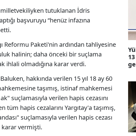
lletvekiliyken tutuklanan İdris
yaptığı başvuruyu “henüz infazına
tti.
ı Reformu Paketi'nin ardından tahliyesine
Yü
luk halinin; daha önceki bir suçlama
13
k ihlali olmadığına karar verdi.
ge
 Baluken, hakkında verilen 15 yıl 18 ay 60
f mahkemesine taşımış, istinaf mahkemesi
k" suçlamasıyla verilen hapis cezasını
n tüm hapis cezalarını Yargıtay'a taşımış,
andası" suçlamasıyla verilen hapis cezası
karar vermişti.