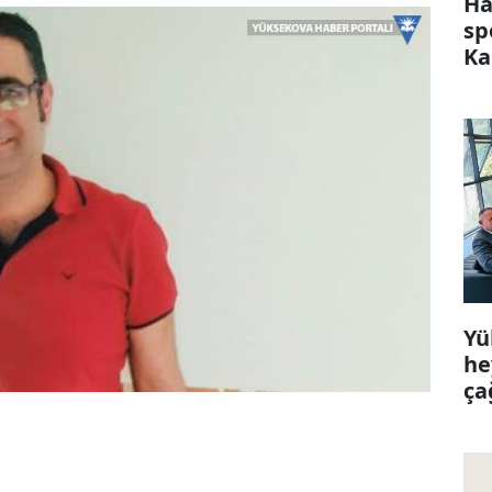
Ha
sp
Ka
Yü
he
ça