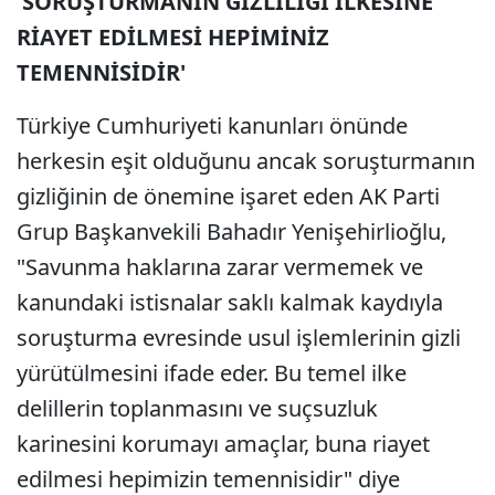
'SORUŞTURMANIN GİZLİLİĞİ İLKESİNE
RİAYET EDİLMESİ HEPİMİNİZ
TEMENNİSİDİR'
Türkiye Cumhuriyeti kanunları önünde
herkesin eşit olduğunu ancak soruşturmanın
gizliğinin de önemine işaret eden AK Parti
Grup Başkanvekili Bahadır Yenişehirlioğlu,
"Savunma haklarına zarar vermemek ve
kanundaki istisnalar saklı kalmak kaydıyla
soruşturma evresinde usul işlemlerinin gizli
yürütülmesini ifade eder. Bu temel ilke
delillerin toplanmasını ve suçsuzluk
karinesini korumayı amaçlar, buna riayet
edilmesi hepimizin temennisidir" diye