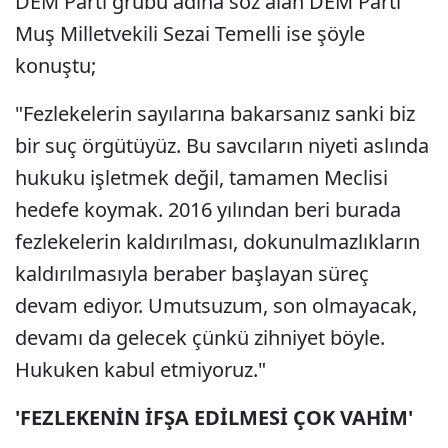
DEM Parti grubu adına söz alan DEM Parti
Muş Milletvekili Sezai Temelli ise şöyle
konuştu;
"Fezlekelerin sayılarına bakarsanız sanki biz
bir suç örgütüyüz. Bu savcıların niyeti aslında
hukuku işletmek değil, tamamen Meclisi
hedefe koymak. 2016 yılından beri burada
fezlekelerin kaldırılması, dokunulmazlıkların
kaldırılmasıyla beraber başlayan süreç
devam ediyor. Umutsuzum, son olmayacak,
devamı da gelecek çünkü zihniyet böyle.
Hukuken kabul etmiyoruz."
'FEZLEKENİN İFŞA EDİLMESİ ÇOK VAHİM'