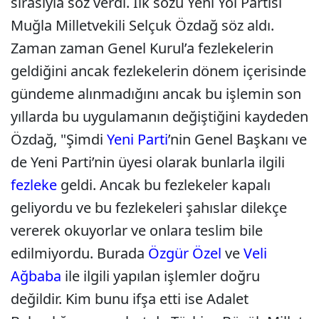
sırasıyla söz verdi. İlk sözü Yeni Yol Partisi
Muğla Milletvekili Selçuk Özdağ söz aldı.
Zaman zaman Genel Kurul’a fezlekelerin
geldiğini ancak fezlekelerin dönem içerisinde
gündeme alınmadığını ancak bu işlemin son
yıllarda bu uygulamanın değiştiğini kaydeden
Özdağ, "Şimdi
Yeni Parti
’nin Genel Başkanı ve
de Yeni Parti’nin üyesi olarak bunlarla ilgili
fezleke
geldi. Ancak bu fezlekeler kapalı
geliyordu ve bu fezlekeleri şahıslar dilekçe
vererek okuyorlar ve onlara teslim bile
edilmiyordu. Burada
Özgür Özel
ve
Veli
Ağbaba
ile ilgili yapılan işlemler doğru
değildir. Kim bunu ifşa etti ise Adalet