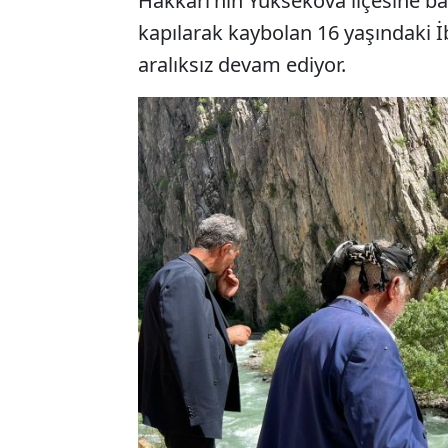
Hakkari'nin Yüksekova ilçesine ba
kapılarak kaybolan 16 yaşındaki 
aralıksız devam ediyor.