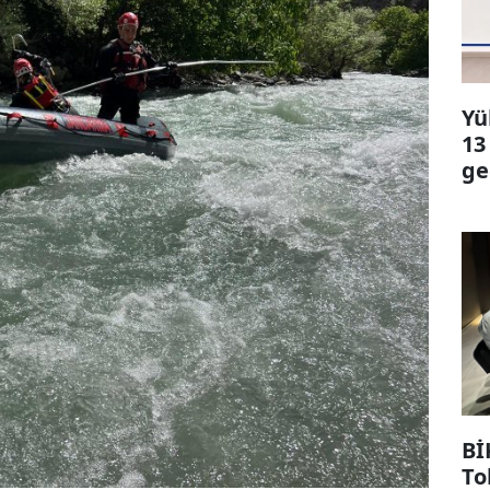
Yü
13
ge
Bİ
To