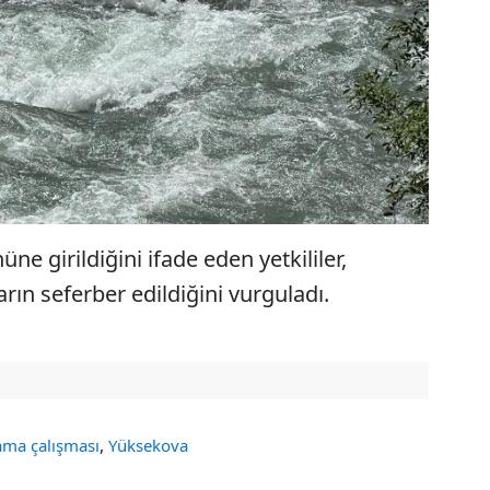
e girildiğini ifade eden yetkililer,
rın seferber edildiğini vurguladı.
,
ama çalışması
Yüksekova