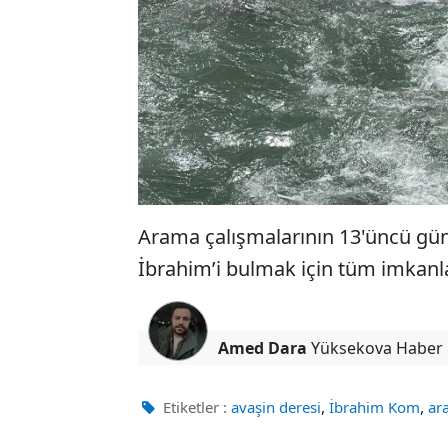
Arama çalışmalarının 13'üncü günün
İbrahim’i bulmak için tüm imkanla
Amed Dara
Yüksekova Haber
,
,
Etiketler :
avaşin deresi
İbrahim Kom
ar