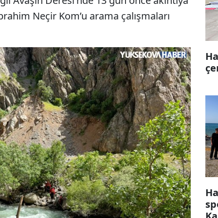
ğlı Avaşin Deresi'nde 13 gün önce akıntıya
İbrahim Neçir Kom’u arama çalışmaları
Ha
çe
Ha
sp
Ka