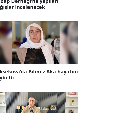
bap Derneği’ne yapılan
ğışlar incelenecek
ksekova’da Bilmez Aka hayatını
ybetti