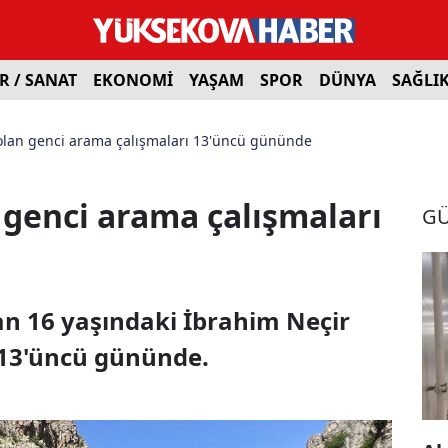
R / SANAT
EKONOMİ
YAŞAM
SPOR
DÜNYA
SAĞLI
olan genci arama çalışmaları 13'üncü gününde
 genci arama çalışmaları
G
an 16 yaşındaki İbrahim Neçir
 13'üncü gününde.