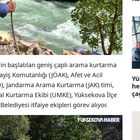
in başlatılan geniş çaplı arama kurtarma
yiş Komutanlığı (JÖAK), Afet ve Acil
Yü
), Jandarma Arama Kurtarma (JAK) timi,
he
ça
ikal Kurtarma Ekibi (UMKE), Yüksekova İlçe
elediyesi itfaiye ekipleri görev alıyor.