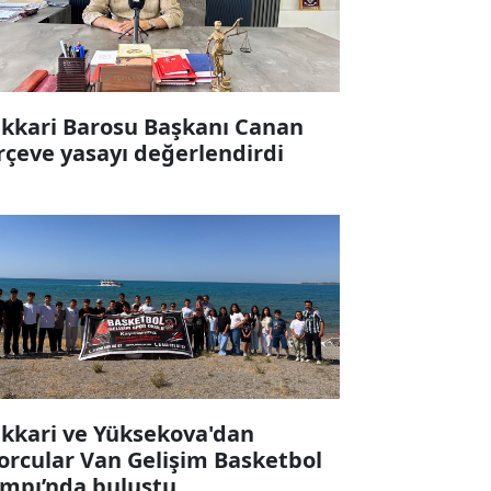
kkari Barosu Başkanı Canan
rçeve yasayı değerlendirdi
kkari ve Yüksekova'dan
orcular Van Gelişim Basketbol
mpı’nda buluştu