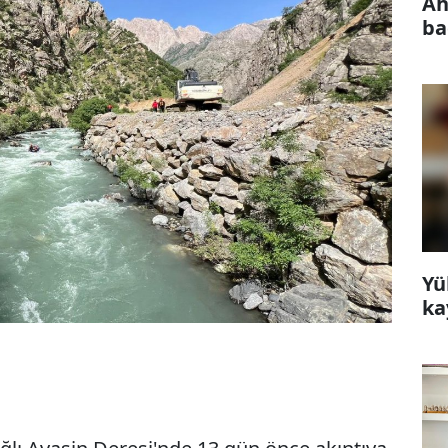
Ah
ba
Yü
ka